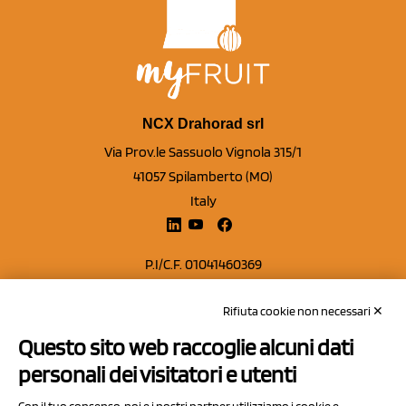
NCX Drahorad srl
Via Prov.le Sassuolo Vignola 315/1
41057 Spilamberto (MO)
Italy
P.I/C.F. 01041460369
REA: MO 208553
Rifiuta cookie non necessari ✕
Capitale sociale Euro 50.000,00 i.v.
Questo sito web raccoglie alcuni dati
Contatti
personali dei visitatori e utenti
Sitemap