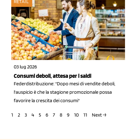
RETAIL
03 lug 2026
Consumi deboli, attesa per i saldi
Federdistribuzione: "Dopo mesi di vendite deboli,
l'auspicio è che la stagione promozionale possa
favorire la crescita dei consumi"
1
2
3
4
5
6
7
8
9
10
11
Next →