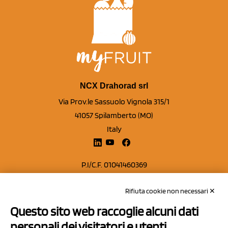
NCX Drahorad srl
Via Prov.le Sassuolo Vignola 315/1
41057 Spilamberto (MO)
Italy
P.I/C.F. 01041460369
REA: MO 208553
Rifiuta cookie non necessari ✕
Capitale sociale Euro 50.000,00 i.v.
Questo sito web raccoglie alcuni dati
Contatti
personali dei visitatori e utenti