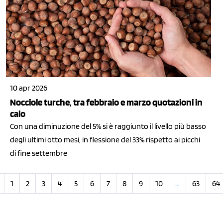
10 apr 2026
Nocciole turche, tra febbraio e marzo quotazioni in
calo
Con una diminuzione del 5% si è raggiunto il livello più basso
degli ultimi otto mesi, in flessione del 33% rispetto ai picchi
di fine settembre
1
2
3
4
5
6
7
8
9
10
...
63
64