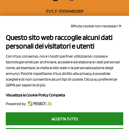
P.I/C.F. 01041460369
REA: MO 208553
Rifiuta cookie non necessari ✕
Capitale sociale Euro 50.000,00 i.v.
Questo sito web raccoglie alcuni dati
Contatti
personali dei visitatori e utenti
Sitemap
Con il tuo consenso, noi e i nostri partner utilizziamo i cookie e
Privacy Policy
tecnologie simili per archiviare, accedere ed elaborare i dati personali
Cookie Policy
come, ad esempio, la visita al sito web o la personalizzazione degli
annunci. Poiché rispettiamo il tuo diritto alla privacy, è possibile
Chi Siamo
scegliere di non consentire alcuni tipi di cookie. Clicca su preferenze
GDPR per saperne di più.
Visualizza la Cookie Policy Completa
Powered by
2023 NCX Drahorad srl - All rights reserved
ACCETTA TUTTO
myfruit.it è parte del network di
NCX DRAHORAD