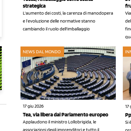
strategica
fr
L'aumento dei costi, la carenza di manodopera
Via
e l’evoluzione delle normative stanno
del
cambiando il ruolo dell'imballaggio
fi
qu
NEWS DAL MONDO
IN
17 giu 2026
17 
Tea, via libera dal Parlamento europeo
Pp
Applaudono il ministro Lollobrigida, le
Si
associazioni degli imprenditori e tutto il
or