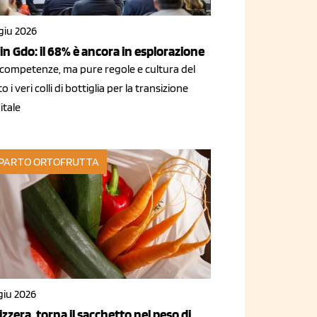
giu 2026
 in Gdo: il 68% è ancora in esplorazione
 competenze, ma pure regole e cultura del
o i veri colli di bottiglia per la transizione
itale
PARTO ORTOFRUTTA
giu 2026
izzera, torna il sacchetto nel peso di