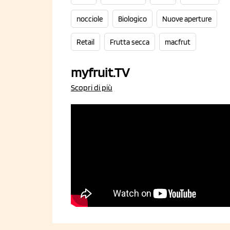
nocciole
Biologico
Nuove aperture
Retail
Frutta secca
macfrut
myfruit.TV
Scopri di più