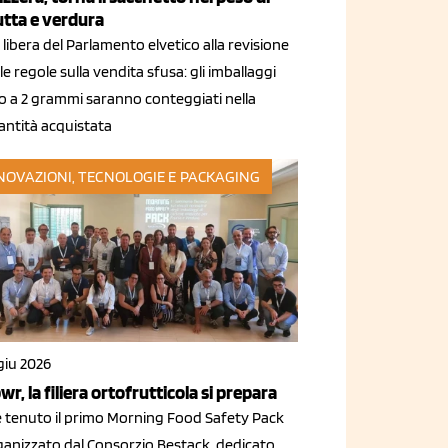
utta e verdura
 libera del Parlamento elvetico alla revisione
le regole sulla vendita sfusa: gli imballaggi
no a 2 grammi saranno conteggiati nella
antità acquistata
NOVAZIONI, TECNOLOGIE E PACKAGING
giu 2026
wr, la filiera ortofrutticola si prepara
 è tenuto il primo Morning Food Safety Pack
ganizzato dal Consorzio Bestack, dedicato