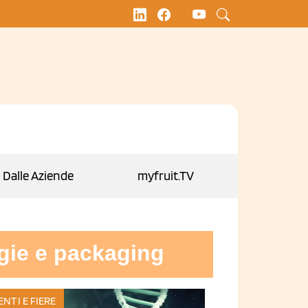
Dalle Aziende
myfruit.TV
gie e packaging
ENTI E FIERE