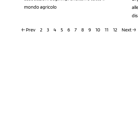
mondo agricolo
all
dis
← Prev
2
3
4
5
6
7
8
9
10
11
12
Next →