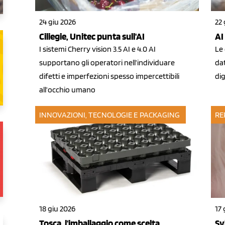
24 giu 2026
22 
Ciliegie, Unitec punta sull'AI
AI
I sistemi Cherry vision 3.5 AI e 4.0 AI
Le
supportano gli operatori nell’individuare
dat
difetti e imperfezioni spesso impercettibili
dig
all’occhio umano
INNOVAZIONI, TECNOLOGIE E PACKAGING
RE
18 giu 2026
17 
Tosca, l'imballaggio come scelta
Sv