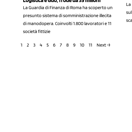
Logistica e Gdo, frode da 35 milioni
La
La Guardia di Finanza di Roma ha scoperto un
sul
presunto sistema di somministrazione illecita
sca
di manodopera. Coinvolti 1.800 lavoratori e 11
società fittizie
1
2
3
4
5
6
7
8
9
10
11
Next →