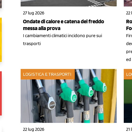
27 lug 2026
22 
Ondate di calore e catena del freddo
Ro
messa alla prova
Fo
I cambiamenti climatici incidono pure sui
Fir
trasporti
ded
pre
ed
LOGISTICA E TRASPORTI
LO
22 lug 2026
21 