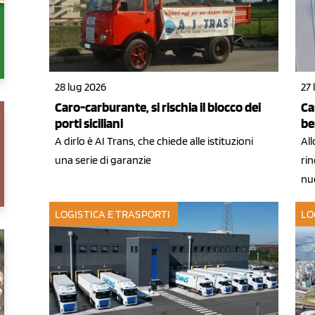
28 lug 2026
27 
Caro-carburante, si rischia il blocco dei
Ca
porti siciliani
be
A dirlo è AI Trans, che chiede alle istituzioni
All
una serie di garanzie
rin
nuo
LOGISTICA E TRASPORTI
LO