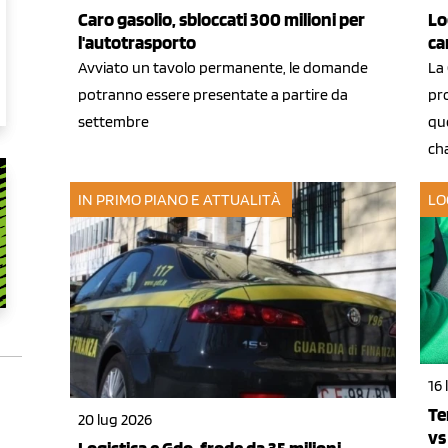
Caro gasolio, sbloccati 300 milioni per
Lo
l'autotrasporto
ca
Avviato un tavolo permanente, le domande
La
potranno essere presentate a partire da
pr
settembre
quo
ch
IN PRIMO PIANO E ATTUALITÀ
LO
16 
Te
20 lug 2026
vs