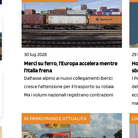
30 lug 2026
29 
Merci su ferro, l'Europa accelera mentre
Ho
l'Italia frena
sb
Dall'asse alpino ai nuovi collegamenti iberici
I P
cresce l'attenzione per il trasporto su rotaia.
de
Ma i volumi nazionali registrano contrazioni
eco
ma
IN PRIMO PIANO E ATTUALITÀ
LO