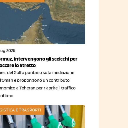
lug 2026
rmuz, intervengono gli sceicchi per
occare lo Stretto
aesi del Golfo puntano sulla mediazione
ll'Oman e propongono un contributo
nomico a Teheran per riaprire il traffico
rittimo
GISTICA E TRASPORTI