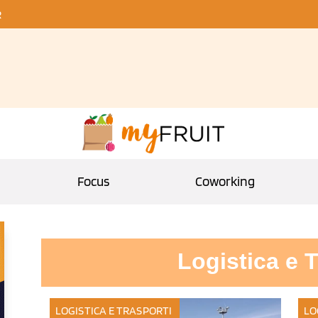
R
Focus
Coworking
Logistica e T
LOGISTICA E TRASPORTI
LO