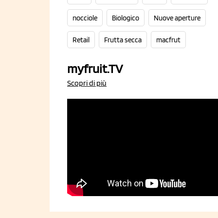
nocciole
Biologico
Nuove aperture
Retail
Frutta secca
macfrut
myfruit.TV
Scopri di più