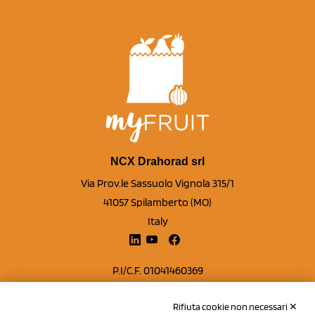
NCX Drahorad srl
Via Prov.le Sassuolo Vignola 315/1
41057 Spilamberto (MO)
Italy
P.I/C.F. 01041460369
REA: MO 208553
Rifiuta cookie non necessari ✕
Capitale sociale Euro 50.000,00 i.v.