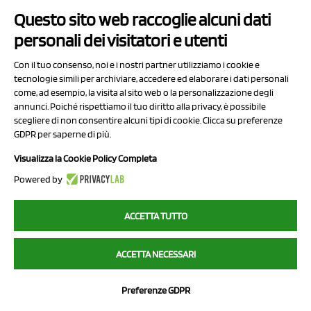
Questo sito web raccoglie alcuni dati
Contatti
personali dei visitatori e utenti
Sitemap
Con il tuo consenso, noi e i nostri partner utilizziamo i cookie e
Privacy Policy
tecnologie simili per archiviare, accedere ed elaborare i dati personali
Cookie Policy
come, ad esempio, la visita al sito web o la personalizzazione degli
annunci. Poiché rispettiamo il tuo diritto alla privacy, è possibile
Chi Siamo
scegliere di non consentire alcuni tipi di cookie. Clicca su preferenze
GDPR per saperne di più.
Visualizza la Cookie Policy Completa
Powered by
2023 NCX Drahorad srl - All rights reserved
ACCETTA TUTTO
myfruit.it è parte del network di
NCX DRAHORAD
ACCETTA NECESSARI
NCX Drahorad - Via Provinciale Vignola-Sassuolo 315/1 - 41057
Spilamberto (MO) - p.i. / c.f. 01041460369
Preferenze GDPR