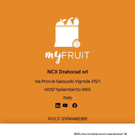
NCX Drahorad srl
Via Prov.le Sassuolo Vignola 315/1
41057 Spilamberto (MO)
Italy
P.I/C.F. 01041460369
REA: MO 208553
Rifiuta cookie non necessari ✕
Capitale sociale Euro 50.000,00 i.v.