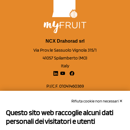
NCX Drahorad srl
Via Prov.le Sassuolo Vignola 315/1
41057 Spilamberto (MO)
Italy
P.I/C.F. 01041460369
REA: MO 208553
Rifiuta cookie non necessari ✕
Capitale sociale Euro 50.000,00 i.v.
Questo sito web raccoglie alcuni dati
Contatti
personali dei visitatori e utenti
Sitemap