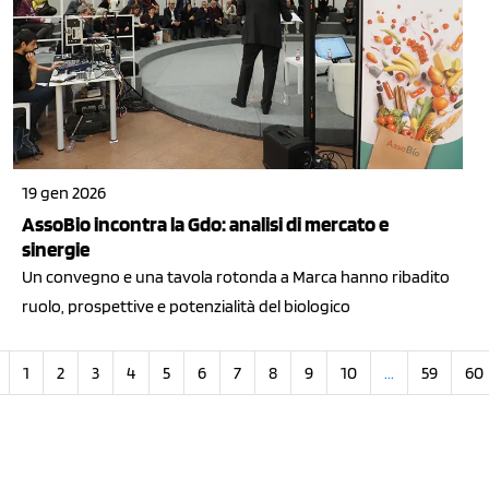
19 gen 2026
AssoBio incontra la Gdo: analisi di mercato e
sinergie
Un convegno e una tavola rotonda a Marca hanno ribadito
ruolo, prospettive e potenzialità del biologico
1
2
3
4
5
6
7
8
9
10
...
59
60