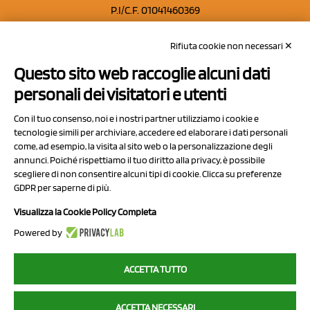
P.I/C.F. 01041460369
REA: MO 208553
Rifiuta cookie non necessari ✕
Capitale sociale Euro 50.000,00 i.v.
Questo sito web raccoglie alcuni dati
Contatti
personali dei visitatori e utenti
Sitemap
Con il tuo consenso, noi e i nostri partner utilizziamo i cookie e
Privacy Policy
tecnologie simili per archiviare, accedere ed elaborare i dati personali
Cookie Policy
come, ad esempio, la visita al sito web o la personalizzazione degli
annunci. Poiché rispettiamo il tuo diritto alla privacy, è possibile
Chi Siamo
scegliere di non consentire alcuni tipi di cookie. Clicca su preferenze
GDPR per saperne di più.
Visualizza la Cookie Policy Completa
Powered by
2023 NCX Drahorad srl - All rights reserved
ACCETTA TUTTO
myfruit.it è parte del network di
NCX DRAHORAD
ACCETTA NECESSARI