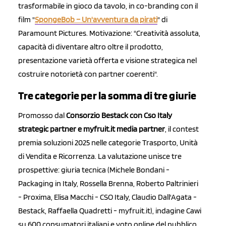
trasformabile in gioco da tavolo, in co-branding con il
film "
SpongeBob – Un'avventura da pirati
" di
Paramount Pictures. Motivazione: "Creatività assoluta,
capacità di diventare altro oltre il prodotto,
presentazione varietà offerta e visione strategica nel
costruire notorietà con partner coerenti".
Tre categorie per la somma di tre giurie
Promosso dal
Consorzio Bestack con Cso Italy
strategic partner e myfruit.it media partner
, il contest
premia soluzioni 2025 nelle categorie Trasporto, Unità
di Vendita e Ricorrenza. La valutazione unisce tre
prospettive: giuria tecnica (Michele Bondani -
Packaging in Italy, Rossella Brenna, Roberto Paltrinieri
- Proxima, Elisa Macchi - CSO Italy, Claudio Dall'Agata -
Bestack, Raffaella Quadretti - myfruit.it), indagine Cawi
su 600 consumatori italiani e voto online del pubblico.