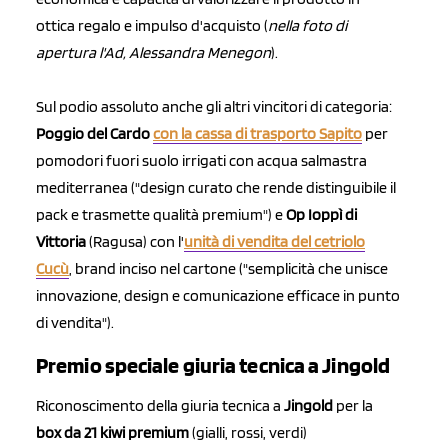
ottica regalo e impulso d'acquisto (
nella foto di
apertura l'Ad, Alessandra Menegon
).
Sul podio assoluto anche gli altri vincitori di categoria:
Poggio del Cardo
con la cassa di trasporto
Sapito
per
pomodori fuori suolo irrigati con acqua salmastra
mediterranea ("design curato che rende distinguibile il
pack e trasmette qualità premium") e
Op Ioppì di
Vittoria
(Ragusa) con l'
unità di vendita del cetriolo
Cucù
, brand inciso nel cartone ("semplicità che unisce
innovazione, design e comunicazione efficace in punto
di vendita").
Premio speciale giuria tecnica a Jingold
Riconoscimento della giuria tecnica a
Jingold
per la
box da 21 kiwi premium
(gialli, rossi, verdi)