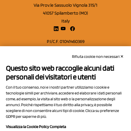
Via Prov.le Sassuolo Vignola 315/1
41057 Spilamberto (MO)
Italy
P.I/C.F. 01041460369
REA: MO 208553
Rifiuta cookie non necessari ✕
Capitale sociale Euro 50.000,00 i.v.
Questo sito web raccoglie alcuni dati
Contatti
personali dei visitatori e utenti
Sitemap
Con il tuo consenso, noi e i nostri partner utilizziamo i cookie e
Privacy Policy
tecnologie simili per archiviare, accedere ed elaborare i dati personali
Cookie Policy
come, ad esempio, la visita al sito web o la personalizzazione degli
annunci. Poiché rispettiamo il tuo diritto alla privacy, è possibile
Chi Siamo
scegliere di non consentire alcuni tipi di cookie. Clicca su preferenze
GDPR per saperne di più.
Visualizza la Cookie Policy Completa