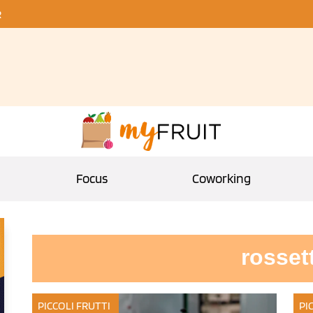
R
Focus
Coworking
rosset
PICCOLI FRUTTI
PI