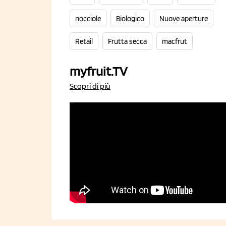
nocciole
Biologico
Nuove aperture
Retail
Frutta secca
macfrut
myfruit.TV
Scopri di più