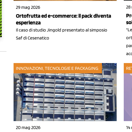
28
29 mag 2026
Pr
Ortofrutta ed e-commerce: il pack diventa
so
esperienza
"Le
Il caso di studio Jingold presentato al simposio
ort
Saf di Cesenatico
pa
acc
INNOVAZIONI, TECNOLOGIE E PACKAGING
RE
14
20 mag 2026