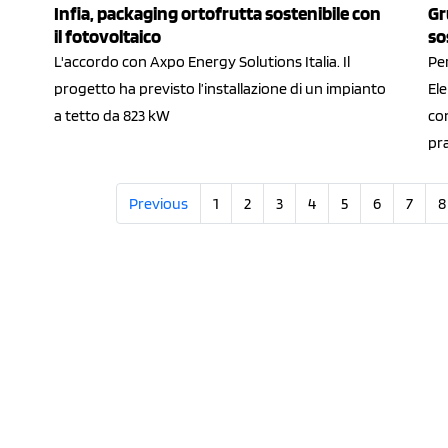
Gr
Infia, packaging ortofrutta sostenibile con
so
il fotovoltaico
Per
L'accordo con Axpo Energy Solutions Italia. Il
Ele
progetto ha previsto l’installazione di un impianto
con
a tetto da 823 kW
pra
Previous
1
2
3
4
5
6
7
8