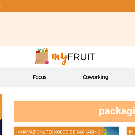
R
Focus
Coworking
packag
INNOVAZIONI, TECNOLOGIE E PACKAGING
IN