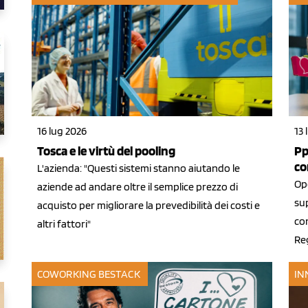
16 lug 2026
13 
Tosca e le virtù del pooling
Pp
co
L'azienda: "Questi sistemi stanno aiutando le
Ope
aziende ad andare oltre il semplice prezzo di
su
acquisto per migliorare la prevedibilità dei costi e
con
altri fattori"
Re
COWORKING BESTACK
IN