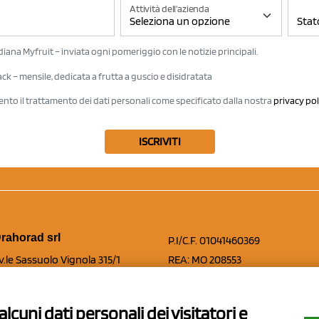
Attività dell'azienda
iana Myfruit – inviata ogni pomeriggio con le notizie principali.
k – mensile, dedicata a frutta a guscio e disidratata
ento il trattamento dei dati personali come specificato dalla nostra
privacy pol
ISCRIVITI
rahorad srl
P.I/C.F. 01041460369
v.le Sassuolo Vignola 315/1
REA: MO 208553
pilamberto (MO)
Capitale sociale Euro 50.000,00 i.
lcuni dati personali dei visitatori e