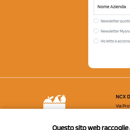
Newsletter quotid
Newsletter Mysnac
Ho letto e accons
NCX D
Via Pro
41057 S
Italy
Questo sito web raccoglie a