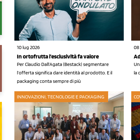
10 lug 2026
08
In ortofrutta l’esclusività fa valore
Ad
Per Claudio Dall’Agata (Bestack) segmentare
Un
l’offerta significa dare identità al prodotto. E il
la
packaging conta sempre di più
INNOVAZIONI, TECNOLOGIE E PACKAGING
CO