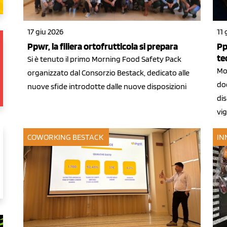
17 giu 2026
11 
Ppwr, la filiera ortofrutticola si prepara
Pp
te
Si è tenuto il primo Morning Food Safety Pack
Mor
organizzato dal Consorzio Bestack, dedicato alle
do
nuove sfide introdotte dalle nuove disposizioni
dis
vi
COWORKING BESTACK
IN