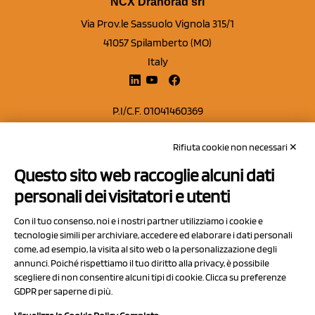
NCX Drahorad srl
Via Prov.le Sassuolo Vignola 315/1
41057 Spilamberto (MO)
Italy
P.I/C.F. 01041460369
REA: MO 208553
Rifiuta cookie non necessari ✕
Capitale sociale Euro 50.000,00 i.v.
Questo sito web raccoglie alcuni dati
Contatti
personali dei visitatori e utenti
Sitemap
Con il tuo consenso, noi e i nostri partner utilizziamo i cookie e
Privacy Policy
tecnologie simili per archiviare, accedere ed elaborare i dati personali
Cookie Policy
come, ad esempio, la visita al sito web o la personalizzazione degli
annunci. Poiché rispettiamo il tuo diritto alla privacy, è possibile
Chi Siamo
scegliere di non consentire alcuni tipi di cookie. Clicca su preferenze
GDPR per saperne di più.