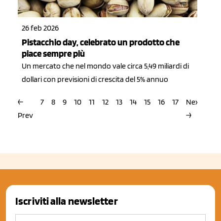
26 feb 2026
Pistacchio day, celebrato un prodotto che
piace sempre più
Un mercato che nel mondo vale circa 5,49 miliardi di
dollari con previsioni di crescita del 5% annuo
←
7
8
9
10
11
12
13
14
15
16
17
Next
Prev
→
Iscriviti alla newsletter