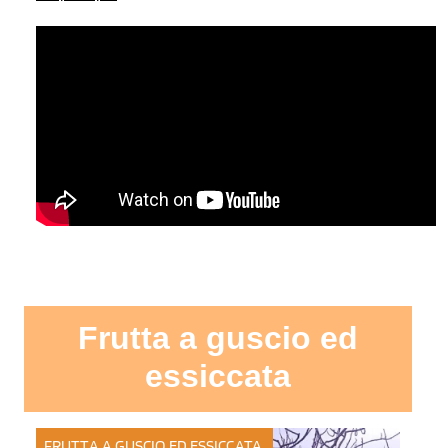
Frutta a guscio ed
essiccata
FRUTTA A GUSCIO ED ESSICCATA