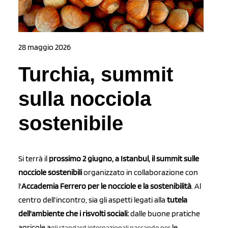
28 maggio 2026
Turchia, summit
sulla nocciola
sostenibile
Si terrà il
prossimo 2 giugno, a Istanbul, il
summit sulle
nocciole sostenibili
organizzato in collaborazione con
l'
Accademia Ferrero per le nocciole e la sostenibilità
. Al
centro dell’incontro, sia gli aspetti legati alla
tutela
dell'
ambiente che i risvolti sociali:
dalle buone pratiche
agricole a
le
gli standard internazionali passando per