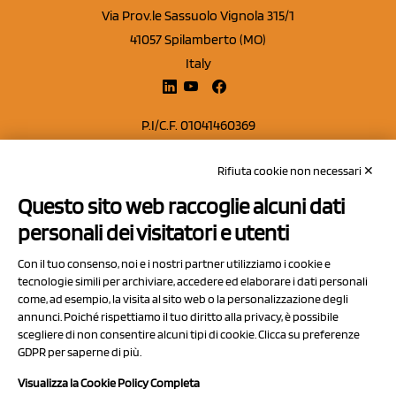
Via Prov.le Sassuolo Vignola 315/1
41057 Spilamberto (MO)
Italy
P.I/C.F. 01041460369
REA: MO 208553
Rifiuta cookie non necessari ✕
Capitale sociale Euro 50.000,00 i.v.
Questo sito web raccoglie alcuni dati
Contatti
personali dei visitatori e utenti
Sitemap
Con il tuo consenso, noi e i nostri partner utilizziamo i cookie e
Privacy Policy
tecnologie simili per archiviare, accedere ed elaborare i dati personali
Cookie Policy
come, ad esempio, la visita al sito web o la personalizzazione degli
annunci. Poiché rispettiamo il tuo diritto alla privacy, è possibile
Chi Siamo
scegliere di non consentire alcuni tipi di cookie. Clicca su preferenze
GDPR per saperne di più.
Visualizza la Cookie Policy Completa