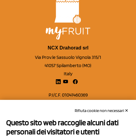
NCX Drahorad srl
Via Prov.le Sassuolo Vignola 315/1
41057 Spilamberto (MO)
Italy
P.I/C.F. 01041460369
REA: MO 208553
Rifiuta cookie non necessari ✕
Capitale sociale Euro 50.000,00 i.v.
Questo sito web raccoglie alcuni dati
Contatti
personali dei visitatori e utenti