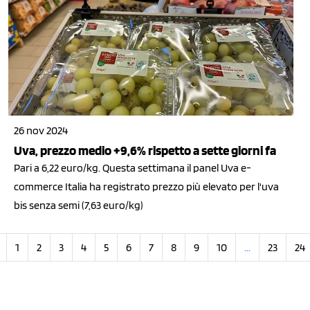
26 nov 2024
Uva, prezzo medio +9,6% rispetto a sette giorni fa
Pari a 6,22 euro/kg. Questa settimana il panel Uva e-
commerce Italia ha registrato prezzo più elevato per l'uva
bis senza semi (7,63 euro/kg)
1
2
3
4
5
6
7
8
9
10
...
23
24