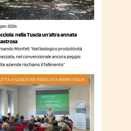
 gen 2024
cciola: nella Tuscia un’altra annata
sastrosa
rnando Monfeli: “Nel biologico produttività
mezzata, nel convenzionale ancora peggio.
te aziende rischiano il fallimento”
UTTA A GUSCIO ED ESSICCATA
NEWS ITALIA