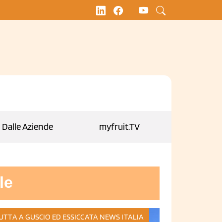
Dalle Aziende
myfruit.TV
le
UTTA A GUSCIO ED ESSICCATA
NEWS ITALIA