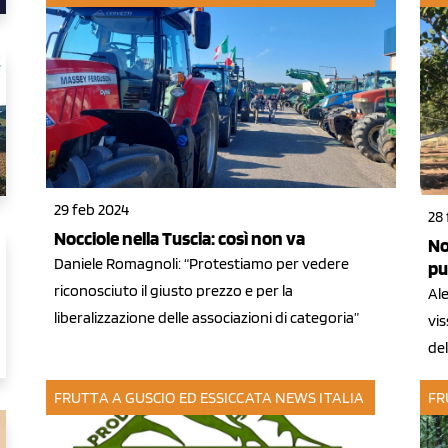
29 feb 2024
28
Nocciole nella Tuscia: così non va
No
Daniele Romagnoli: “Protestiamo per vedere
pu
riconosciuto il giusto prezzo e per la
Al
liberalizzazione delle associazioni di categoria”
vis
del
FRUTTA A GUSCIO ED ESSICCATA
NEWS ITALIA
FR