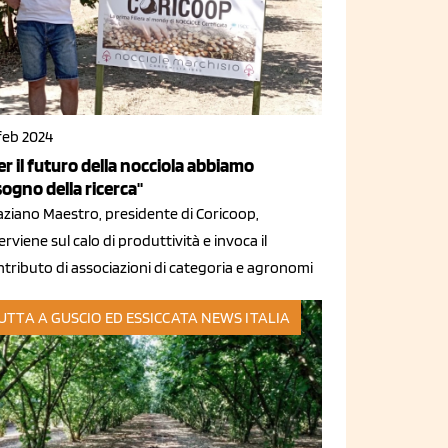
feb 2024
er il futuro della nocciola abbiamo
sogno della ricerca"
aziano Maestro, presidente di Coricoop,
erviene sul calo di produttività e invoca il
tributo di associazioni di categoria e agronomi
UTTA A GUSCIO ED ESSICCATA
NEWS ITALIA