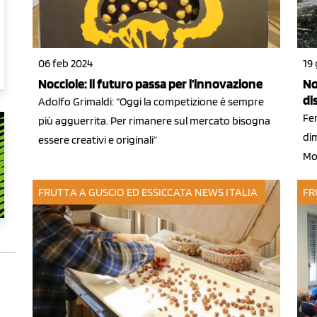
06 feb 2024
19
Nocciole: il futuro passa per l’innovazione
No
di
Adolfo Grimaldi: “Oggi la competizione è sempre
Fe
più agguerrita. Per rimanere sul mercato bisogna
di
essere creativi e originali”
Mol
FRUTTA A GUSCIO ED ESSICCATA
NEWS ITALIA
FR