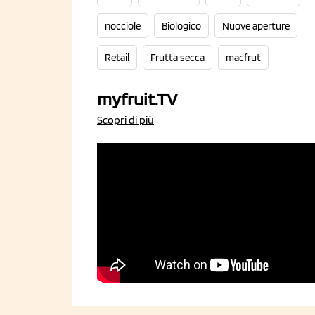
nocciole
Biologico
Nuove aperture
Retail
Frutta secca
macfrut
myfruit.TV
Scopri di più