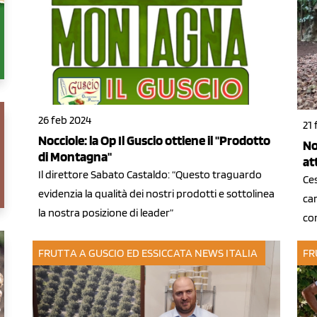
26 feb 2024
21 
Nocciole: la Op Il Guscio ottiene il "Prodotto
No
di Montagna"
at
Il direttore Sabato Castaldo: “Questo traguardo
Ces
evidenzia la qualità dei nostri prodotti e sottolinea
cam
la nostra posizione di leader”
cor
FRUTTA A GUSCIO ED ESSICCATA
NEWS ITALIA
FR