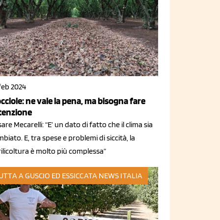
feb 2024
cciole: ne vale la pena, ma bisogna fare
tenzione
are Mecarelli: “E’ un dato di fatto che il clima sia
biato. E, tra spese e problemi di siccità, la
ilicoltura è molto più complessa”
UTTA A GUSCIO ED ESSICCATA
NEWS ITALIA