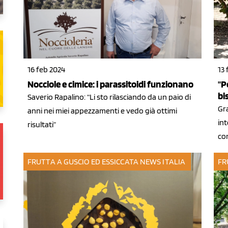
16 feb 2024
13 
Nocciole e cimice: i parassitoidi funzionano
"P
bi
Saverio Rapalino: “Li sto rilasciando da un paio di
Gr
anni nei miei appezzamenti e vedo già ottimi
int
risultati”
con
FRUTTA A GUSCIO ED ESSICCATA
NEWS ITALIA
FR