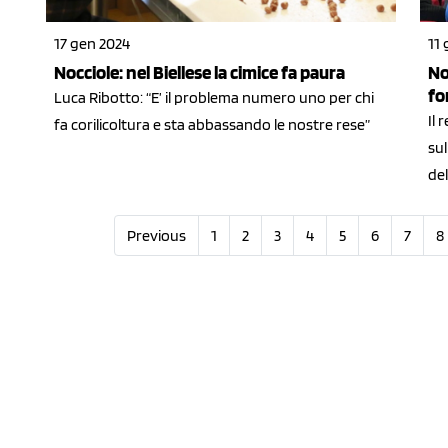
17 gen 2024
11
Nocciole: nel Biellese la cimice fa paura
No
fo
Luca Ribotto: “E’ il problema numero uno per chi
Il 
fa corilicoltura e sta abbassando le nostre rese”
sul
del
Previous
1
2
3
4
5
6
7
8