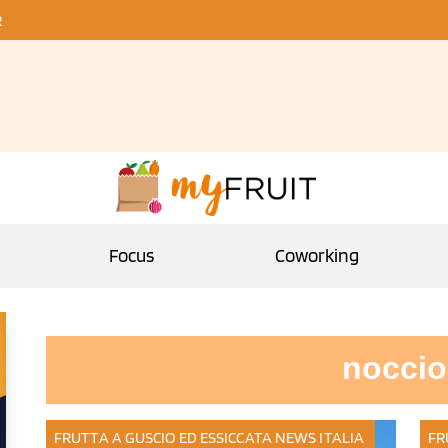
R
Focus
Coworking
noccio
FRUTTA A GUSCIO ED ESSICCATA
NEWS ITALIA
FR