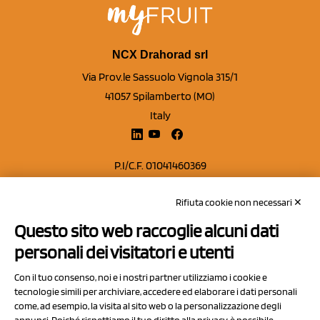
NCX Drahorad srl
Via Prov.le Sassuolo Vignola 315/1
41057 Spilamberto (MO)
Italy
P.I/C.F. 01041460369
REA: MO 208553
Rifiuta cookie non necessari ✕
Capitale sociale Euro 50.000,00 i.v.
Questo sito web raccoglie alcuni dati
Contatti
personali dei visitatori e utenti
Sitemap
Con il tuo consenso, noi e i nostri partner utilizziamo i cookie e
Privacy Policy
tecnologie simili per archiviare, accedere ed elaborare i dati personali
Cookie Policy
come, ad esempio, la visita al sito web o la personalizzazione degli