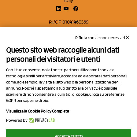
Italy
P.I/C.F. 01041460369
REA: MO 208553
Rifiuta cookie non necessari ✕
Capitale sociale Euro 50.000,00 i.v.
Questo sito web raccoglie alcuni dati
Contatti
personali dei visitatori e utenti
Sitemap
Con il tuo consenso, noi e i nostri partner utilizziamo i cookie e
Privacy Policy
tecnologie simili per archiviare, accedere ed elaborare i dati personali
Cookie Policy
come, ad esempio, la visita al sito web o la personalizzazione degli
annunci. Poiché rispettiamo il tuo diritto alla privacy, è possibile
Chi Siamo
scegliere di non consentire alcuni tipi di cookie. Clicca su preferenze
GDPR per saperne di più.
Visualizza la Cookie Policy Completa
Powered by
2023 NCX Drahorad srl - All rights reserved
ACCETTA TUTTO