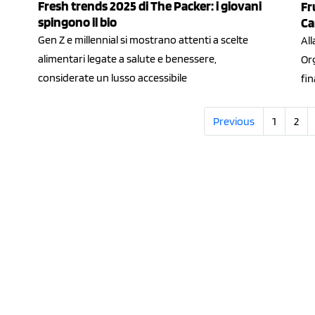
Fresh trends 2025 di The Packer: i giovani
Fr
spingono il bio
Ca
Gen Z e millennial si mostrano attenti a scelte
All
alimentari legate a salute e benessere,
Org
considerate un lusso accessibile
fin
Previous
1
2