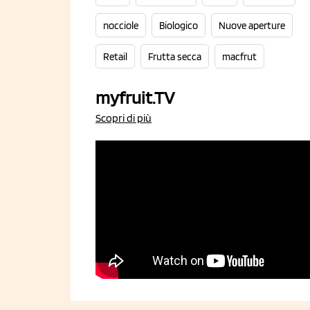
nocciole
Biologico
Nuove aperture
Retail
Frutta secca
macfrut
myfruit.TV
Scopri di più