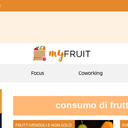
R
Focus
Coworking
consumo di frutt
FRUTTIVENDOLI E NON SOLO
EV