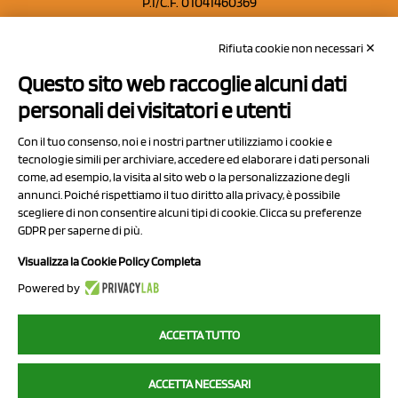
P.I/C.F. 01041460369
REA: MO 208553
Rifiuta cookie non necessari ✕
Capitale sociale Euro 50.000,00 i.v.
Questo sito web raccoglie alcuni dati
Contatti
personali dei visitatori e utenti
Sitemap
Con il tuo consenso, noi e i nostri partner utilizziamo i cookie e
Privacy Policy
tecnologie simili per archiviare, accedere ed elaborare i dati personali
Cookie Policy
come, ad esempio, la visita al sito web o la personalizzazione degli
annunci. Poiché rispettiamo il tuo diritto alla privacy, è possibile
Chi Siamo
scegliere di non consentire alcuni tipi di cookie. Clicca su preferenze
GDPR per saperne di più.
Visualizza la Cookie Policy Completa
Powered by
2023 NCX Drahorad srl - All rights reserved
ACCETTA TUTTO
myfruit.it è parte del network di
NCX DRAHORAD
ACCETTA NECESSARI
NCX Drahorad - Via Provinciale Vignola-Sassuolo 315/1 - 41057