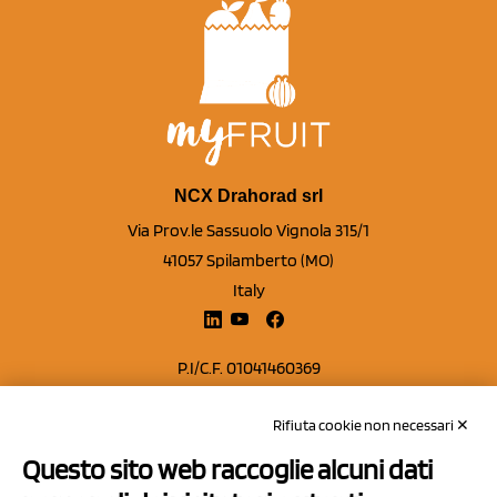
NCX Drahorad srl
Via Prov.le Sassuolo Vignola 315/1
41057 Spilamberto (MO)
Italy
P.I/C.F. 01041460369
REA: MO 208553
Rifiuta cookie non necessari ✕
Capitale sociale Euro 50.000,00 i.v.
Questo sito web raccoglie alcuni dati
Contatti