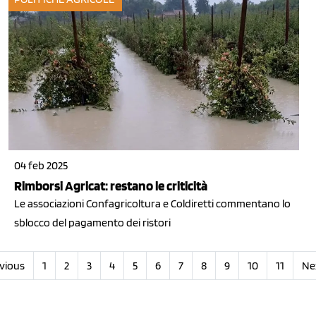
04 feb 2025
Rimborsi Agricat: restano le criticità
Le associazioni Confagricoltura e Coldiretti commentano lo
sblocco del pagamento dei ristori
vious
1
2
3
4
5
6
7
8
9
10
11
Ne