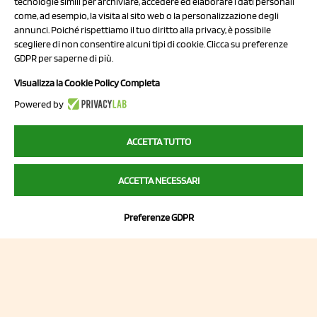
tecnologie simili per archiviare, accedere ed elaborare i dati personali
come, ad esempio, la visita al sito web o la personalizzazione degli
P.I/C.F. 01041460369
annunci. Poiché rispettiamo il tuo diritto alla privacy, è possibile
REA: MO 208553
scegliere di non consentire alcuni tipi di cookie. Clicca su preferenze
GDPR per saperne di più.
Capitale sociale Euro 50.000,00 i.v.
Visualizza la Cookie Policy Completa
Contatti
Powered by
Sitemap
Privacy Policy
ACCETTA TUTTO
Cookie Policy
Chi Siamo
ACCETTA NECESSARI
Preferenze GDPR
2023 NCX Drahorad srl - All rights reserved
myfruit.it è parte del network di
NCX DRAHORAD