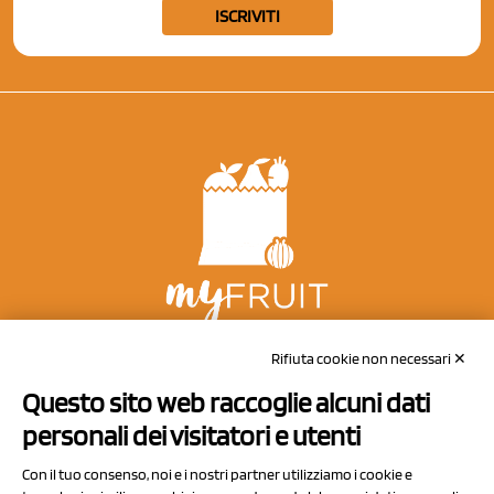
ISCRIVITI
NCX Drahorad srl
Rifiuta cookie non necessari ✕
Via Prov.le Sassuolo Vignola 315/1
Questo sito web raccoglie alcuni dati
41057 Spilamberto (MO)
personali dei visitatori e utenti
Italy
Con il tuo consenso, noi e i nostri partner utilizziamo i cookie e