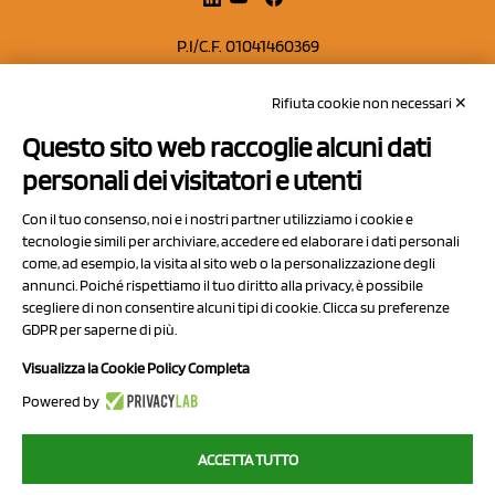
P.I/C.F. 01041460369
REA: MO 208553
Rifiuta cookie non necessari ✕
Capitale sociale Euro 50.000,00 i.v.
Questo sito web raccoglie alcuni dati
Contatti
personali dei visitatori e utenti
Sitemap
Con il tuo consenso, noi e i nostri partner utilizziamo i cookie e
Privacy Policy
tecnologie simili per archiviare, accedere ed elaborare i dati personali
Cookie Policy
come, ad esempio, la visita al sito web o la personalizzazione degli
annunci. Poiché rispettiamo il tuo diritto alla privacy, è possibile
Chi Siamo
scegliere di non consentire alcuni tipi di cookie. Clicca su preferenze
GDPR per saperne di più.
Visualizza la Cookie Policy Completa
Powered by
2023 NCX Drahorad srl - All rights reserved
ACCETTA TUTTO
myfruit.it è parte del network di
NCX DRAHORAD