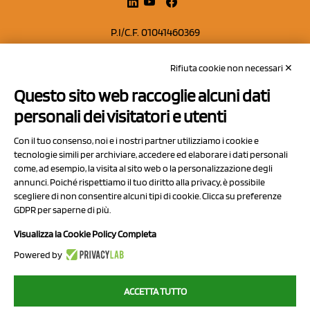
P.I/C.F. 01041460369
REA: MO 208553
Rifiuta cookie non necessari ✕
Capitale sociale Euro 50.000,00 i.v.
Questo sito web raccoglie alcuni dati
Contatti
personali dei visitatori e utenti
Sitemap
Con il tuo consenso, noi e i nostri partner utilizziamo i cookie e
Privacy Policy
tecnologie simili per archiviare, accedere ed elaborare i dati personali
Cookie Policy
come, ad esempio, la visita al sito web o la personalizzazione degli
annunci. Poiché rispettiamo il tuo diritto alla privacy, è possibile
Chi Siamo
scegliere di non consentire alcuni tipi di cookie. Clicca su preferenze
GDPR per saperne di più.
Visualizza la Cookie Policy Completa
Powered by
2023 NCX Drahorad srl - All rights reserved
ACCETTA TUTTO
myfruit.it è parte del network di
NCX DRAHORAD