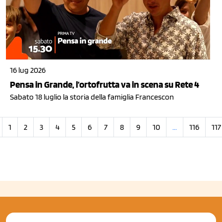
16 lug 2026
Pensa in Grande, l’ortofrutta va in scena su Rete 4
Sabato 18 luglio la storia della famiglia Francescon
1
2
3
4
5
6
7
8
9
10
...
116
117