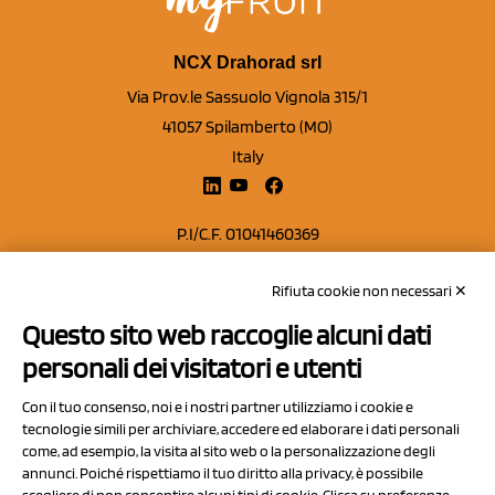
NCX Drahorad srl
Via Prov.le Sassuolo Vignola 315/1
41057 Spilamberto (MO)
Italy
P.I/C.F. 01041460369
REA: MO 208553
Rifiuta cookie non necessari ✕
Capitale sociale Euro 50.000,00 i.v.
Questo sito web raccoglie alcuni dati
Contatti
personali dei visitatori e utenti
Sitemap
Con il tuo consenso, noi e i nostri partner utilizziamo i cookie e
Privacy Policy
tecnologie simili per archiviare, accedere ed elaborare i dati personali
Cookie Policy
come, ad esempio, la visita al sito web o la personalizzazione degli
annunci. Poiché rispettiamo il tuo diritto alla privacy, è possibile
Chi Siamo