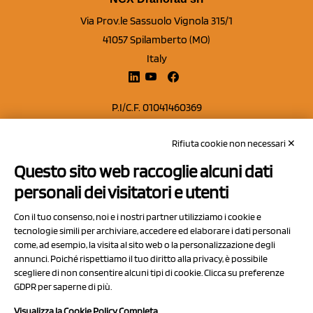
Via Prov.le Sassuolo Vignola 315/1
41057 Spilamberto (MO)
Italy
P.I/C.F. 01041460369
REA: MO 208553
Rifiuta cookie non necessari ✕
Capitale sociale Euro 50.000,00 i.v.
Questo sito web raccoglie alcuni dati
Contatti
personali dei visitatori e utenti
Sitemap
Con il tuo consenso, noi e i nostri partner utilizziamo i cookie e
Privacy Policy
tecnologie simili per archiviare, accedere ed elaborare i dati personali
Cookie Policy
come, ad esempio, la visita al sito web o la personalizzazione degli
annunci. Poiché rispettiamo il tuo diritto alla privacy, è possibile
Chi Siamo
scegliere di non consentire alcuni tipi di cookie. Clicca su preferenze
GDPR per saperne di più.
Visualizza la Cookie Policy Completa