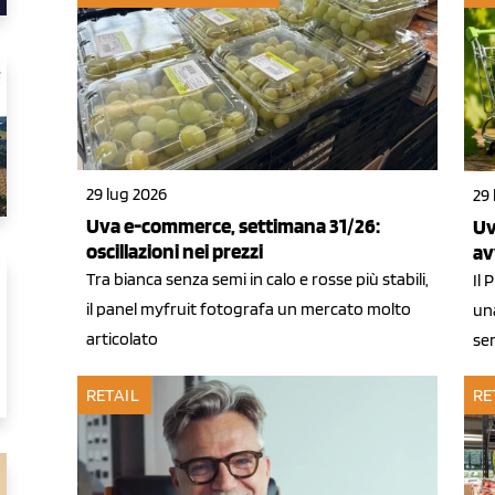
29 lug 2026
29 
Uva e-commerce, settimana 31/26:
Uv
oscillazioni nei prezzi
av
Tra bianca senza semi in calo e rosse più stabili,
Il 
il panel myfruit fotografa un mercato molto
un
articolato
se
RETAIL
RE