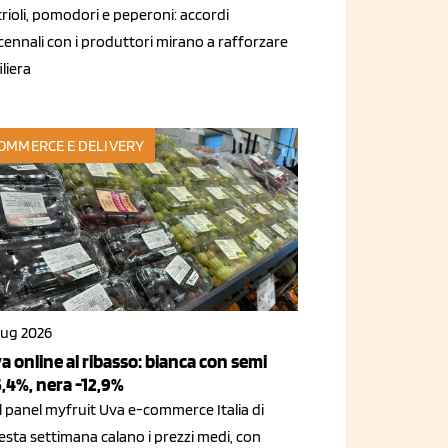
rioli, pomodori e peperoni: accordi
cennali con i produttori mirano a rafforzare
filiera
OMMERCE E DELIVERY
lug 2026
a online al ribasso: bianca con semi
5,4%, nera -12,9%
l panel myfruit Uva e-commerce Italia di
esta settimana calano i prezzi medi, con