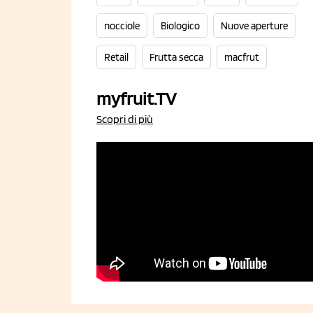
nocciole
Biologico
Nuove aperture
Retail
Frutta secca
macfrut
myfruit.TV
Scopri di più