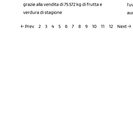
grazie alla vendita di 75.572 kg di frutta e
l’u
verdura di stagione
au
← Prev
2
3
4
5
6
7
8
9
10
11
12
Next →