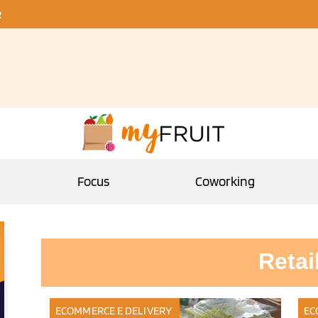
R
Focus
Coworking
Retai
ECOMMERCE E DELIVERY
EC