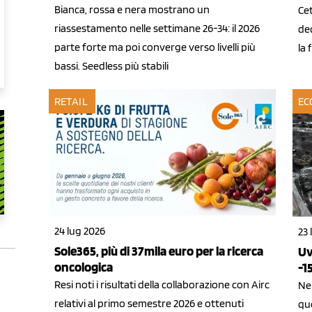
Bianca, rossa e nera mostrano un
Cet
riassestamento nelle settimane 26-34: il 2026
de
parte forte ma poi converge verso livelli più
la 
bassi. Seedless più stabili
RETAIL
EC
24 lug 2026
23 
Sole365, più di 37mila euro per la ricerca
Uv
oncologica
-1
Resi noti i risultati della collaborazione con Airc
Ne
relativi al primo semestre 2026 e ottenuti
qu