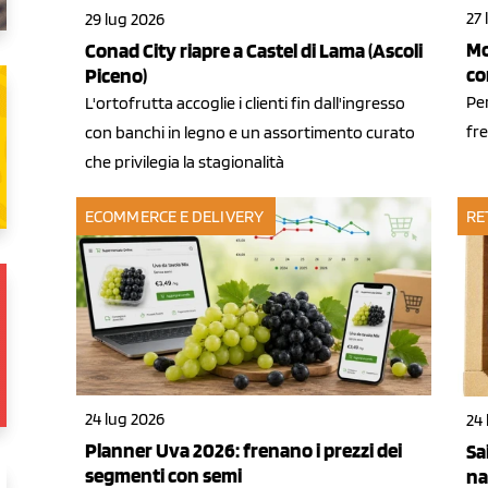
27 
29 lug 2026
Mo
Conad City riapre a Castel di Lama (Ascoli
co
Piceno)
Per
L'ortofrutta accoglie i clienti fin dall'ingresso
fre
con banchi in legno e un assortimento curato
che privilegia la stagionalità
ECOMMERCE E DELIVERY
RE
24 lug 2026
24 
Planner Uva 2026: frenano i prezzi dei
Sa
segmenti con semi
na