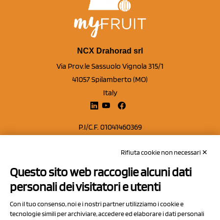
NCX Drahorad srl
Via Prov.le Sassuolo Vignola 315/1
41057 Spilamberto (MO)
Italy
P.I/C.F. 01041460369
REA: MO 208553
Rifiuta cookie non necessari ✕
Capitale sociale Euro 50.000,00 i.v.
Questo sito web raccoglie alcuni dati
Contatti
personali dei visitatori e utenti
Sitemap
Con il tuo consenso, noi e i nostri partner utilizziamo i cookie e
Privacy Policy
tecnologie simili per archiviare, accedere ed elaborare i dati personali