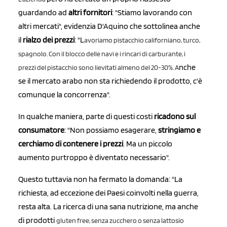
guardando ad
altri fornitori
: "Stiamo lavorando con
altri mercati", evidenzia D'Aquino che sottolinea anche
il
rialzo dei prezz
i
: "L
avoriamo pistacchio californiano, turco,
spagnolo. Con il blocco delle navi e i rincari di carburante,
i
nche
prezzi del pistacchio sono lievitati almeno del 20-30%. A
se il mercato arabo non sta richiedendo il prodotto, c'è
comunque la concorrenza".
In qualche maniera, parte di questi costi
ricadono sul
consumatore
: "Non possiamo esagerare,
stringiamo e
cerchiamo di contenere i prezzi
. Ma un piccolo
aumento purtroppo è diventato necessario".
Questo tuttavia non ha fermato la domanda: "La
richiesta, ad eccezione dei Paesi coinvolti nella guerra,
resta alta. La ricerca di una sana nutrizione, ma anche
di prodotti
gluten free, senza zucchero o senza lattosio