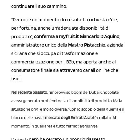
continuare il suo cammino.
"Per noi è un momento di crescita. La richiesta c'è e,
per fortuna, anche un'adeguata disponibilità di
prodotto",
conferma a myfruit.it
Giancarlo D'Aquino
,
amministratore unico della
Mastro Pistacchio,
azienda
siciliana che si occupa di trasformazione e
commercializzazione per il B2b, ma aperta anche al
consumatore finale sia attraverso canali on line che
fisici.
Nel recente passato
, l'improvviso boom del Dubai Chocolate
aveva generato problemi nella disponibilità di prodotto. Ma la
situazione oggi è molto dversa. "Con lo scoppio della guerra e il
blocco delle navi,
il mercato degli Emirati Arabi
è crollato. Al
momento, in quell'area è tutto fermo", aggiunge.
però ha cercato un proprio riassesto
L'azienda