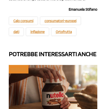
Emanuela Stifano
Calo consumi
consumatori-europei
dati
inflazione
Ortofrutta
POTREBBE INTERESSARTI ANCHE
MYFRUIT