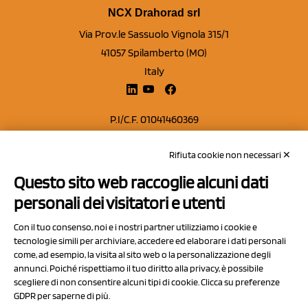
NCX Drahorad srl
Via Prov.le Sassuolo Vignola 315/1
41057 Spilamberto (MO)
Italy
P.I/C.F. 01041460369
REA: MO 208553
Rifiuta cookie non necessari ✕
Capitale sociale Euro 50.000,00 i.v.
Questo sito web raccoglie alcuni dati
Contatti
personali dei visitatori e utenti
Sitemap
Con il tuo consenso, noi e i nostri partner utilizziamo i cookie e
Privacy Policy
tecnologie simili per archiviare, accedere ed elaborare i dati personali
Cookie Policy
come, ad esempio, la visita al sito web o la personalizzazione degli
annunci. Poiché rispettiamo il tuo diritto alla privacy, è possibile
Chi Siamo
scegliere di non consentire alcuni tipi di cookie. Clicca su preferenze
GDPR per saperne di più.