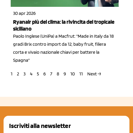
30 apr 2026
Ryanair più del clima: la rivincita del tropicale
siciliano
Paolo Inglese (UniPa) a Macfrut: "Made in Italy da 18
gradi Brix contro import da 12, baby fruit, filiera
corta e vivaio nazionale chiavi per battere la
Spagna"
1
2
3
4
5
6
7
8
9
10
11
Next →
Iscriviti alla newsletter