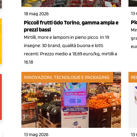
13
18 mag 2026
Pi
Piccoli frutti Gdo Torino, gamma ampia e
prezzi bassi
Mir
Mirtilli, more e lamponi in pieno picco. In 19
gra
insegne: 30 brand, qualità buona e lotti
eur
recenti. Prezzo medio a 18,69 euro/kg, mirtilli a
16,18
INNOVAZIONI, TECNOLOGIE E PACKAGING
RE
13 mag 2026
13