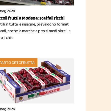
 mag 2026
ccoli frutti a Modena: scaffali ricchi
tilli in tutte le insegne, prevalgono formati
ndi, poche le marche e prezzi medi oltre i 19
o il chilo
PARTO ORTOFRUTTA
 mag 2026