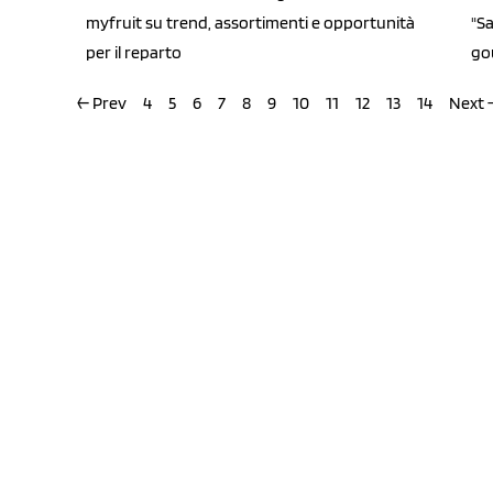
myfruit su trend, assortimenti e opportunità
"Sa
per il reparto
go
← Prev
4
5
6
7
8
9
10
11
12
13
14
Next 