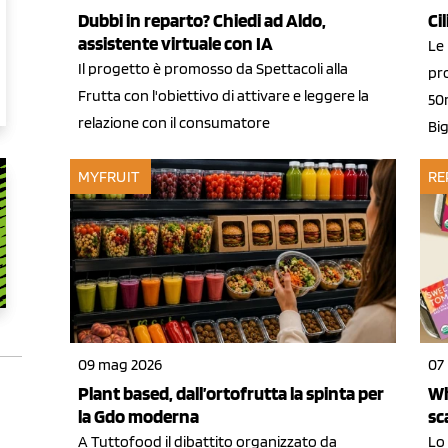
Dubbi in reparto? Chiedi ad Aldo,
Ci
assistente virtuale con IA
Le 
Il progetto è promosso da Spettacoli alla
pr
Frutta con l'obiettivo di attivare e leggere la
50m
relazione con il consumatore
Bi
MYFRUIT
RE
09 mag 2026
07
Plant based, dall’ortofrutta la spinta per
Wh
la Gdo moderna
sc
A Tuttofood il dibattito organizzato da
Lo