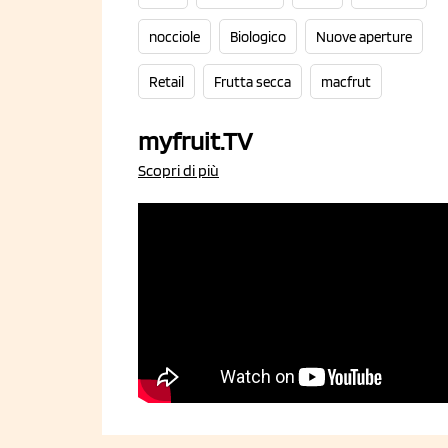
nocciole
Biologico
Nuove aperture
Retail
Frutta secca
macfrut
myfruit.TV
Scopri di più