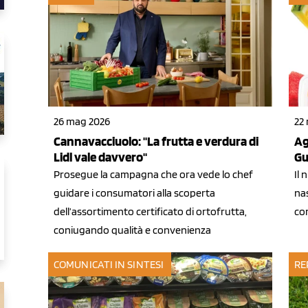
26 mag 2026
22
Cannavacciuolo: "La frutta e verdura di
Ag
Lidl vale davvero"
Gu
Prosegue la campagna che ora vede lo chef
Il 
guidare i consumatori alla scoperta
na
dell’assortimento certificato di ortofrutta,
co
coniugando qualità e convenienza
COMUNICATI IN SINTESI
RE