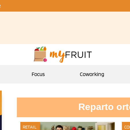
R
Focus
Coworking
Reparto ort
RETAIL
CO