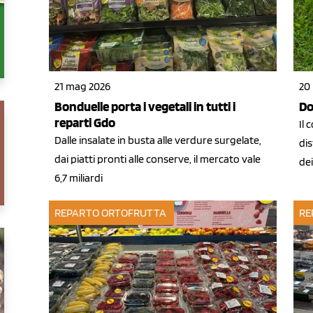
21 mag 2026
20
Bonduelle porta i vegetali in tutti i
Do
reparti Gdo
Il
Dalle insalate in busta alle verdure surgelate,
dis
dai piatti pronti alle conserve, il mercato vale
dei
6,7 miliardi
REPARTO ORTOFRUTTA
RE