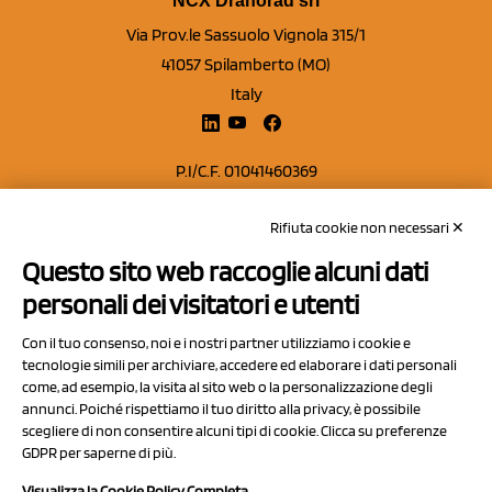
NCX Drahorad srl
Via Prov.le Sassuolo Vignola 315/1
41057 Spilamberto (MO)
Italy
P.I/C.F. 01041460369
REA: MO 208553
Rifiuta cookie non necessari ✕
Capitale sociale Euro 50.000,00 i.v.
Questo sito web raccoglie alcuni dati
Contatti
personali dei visitatori e utenti
Sitemap
Con il tuo consenso, noi e i nostri partner utilizziamo i cookie e
Privacy Policy
tecnologie simili per archiviare, accedere ed elaborare i dati personali
Cookie Policy
come, ad esempio, la visita al sito web o la personalizzazione degli
annunci. Poiché rispettiamo il tuo diritto alla privacy, è possibile
Chi Siamo
scegliere di non consentire alcuni tipi di cookie. Clicca su preferenze
GDPR per saperne di più.
Visualizza la Cookie Policy Completa