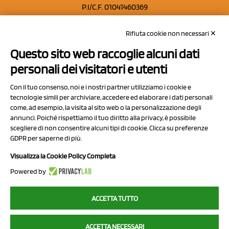
P.I/C.F. 01041460369
REA: MO 208553
Rifiuta cookie non necessari ✕
Capitale sociale Euro 50.000,00 i.v.
Questo sito web raccoglie alcuni dati
Contatti
personali dei visitatori e utenti
Sitemap
Con il tuo consenso, noi e i nostri partner utilizziamo i cookie e
Privacy Policy
tecnologie simili per archiviare, accedere ed elaborare i dati personali
Cookie Policy
come, ad esempio, la visita al sito web o la personalizzazione degli
annunci. Poiché rispettiamo il tuo diritto alla privacy, è possibile
Chi Siamo
scegliere di non consentire alcuni tipi di cookie. Clicca su preferenze
GDPR per saperne di più.
Visualizza la Cookie Policy Completa
Powered by
2023 NCX Drahorad srl - All rights reserved
ACCETTA TUTTO
myfruit.it è parte del network di
NCX DRAHORAD
ACCETTA NECESSARI