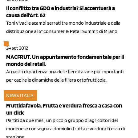
Il conflitto tra GDO e industria? Si accentuerà a
causa dell’Art. 62
Toni vivaci e scambi serrati tra mondo industriale e della
distribuzione al 6° Consumer & Retail Summit di Milano
24 set 2012
MACFRUT. Un appuntamento fondamentale per il
mondo del retail.
Ai nastri di partenza una delle fiere italiane più importanti
per capire le dinamiche della filiera ortofrutticola.
NEWS ITALIA
09 mag 2012
Fruttidafavola. Frutta e verdura fresca a casa con
un click
Partiti da due mesi, un piccolo gruppo di agricoltori del
modenese consegna a domicilio frutta e verdura fresca di
stagione.