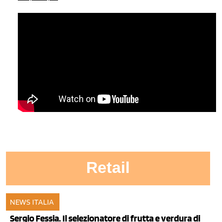
Retail
NEWS ITALIA
20 mar 2014
Sergio Fessia. Il selezionatore di frutta e verdura di