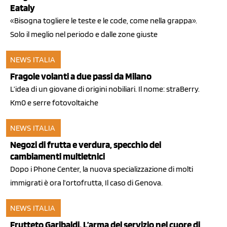
Eataly
«Bisogna togliere le teste e le code, come nella grappa».
Solo il meglio nel periodo e dalle zone giuste
NEWS ITALIA
17 gen 2014
Fragole volanti a due passi da Milano
L’idea di un giovane di origini nobiliari. Il nome: straBerry.
Km0 e serre fotovoltaiche
NEWS ITALIA
22 mag 2013
Negozi di frutta e verdura, specchio dei
cambiamenti multietnici
Dopo i Phone Center, la nuova specializzazione di molti
immigrati è ora l’ortofrutta, Il caso di Genova.
NEWS ITALIA
07 mar 2013
Frutteto Garibaldi. L’arma del servizio nel cuore di