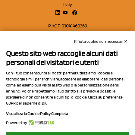
Italy
P.I/C.F. 01041460369
REA: MO 208553
Rifiuta cookie non necessari ✕
Capitale sociale Euro 50.000,00 i.v.
Questo sito web raccoglie alcuni dati
Contatti
personali dei visitatori e utenti
Sitemap
Con il tuo consenso, noi e i nostri partner utilizziamo i cookie e
Privacy Policy
tecnologie simili per archiviare, accedere ed elaborare i dati personali
Cookie Policy
come, ad esempio, la visita al sito web o la personalizzazione degli
annunci. Poiché rispettiamo il tuo diritto alla privacy, è possibile
Chi Siamo
scegliere di non consentire alcuni tipi di cookie. Clicca su preferenze
GDPR per saperne di più.
Visualizza la Cookie Policy Completa
Powered by
2023 NCX Drahorad srl - All rights reserved