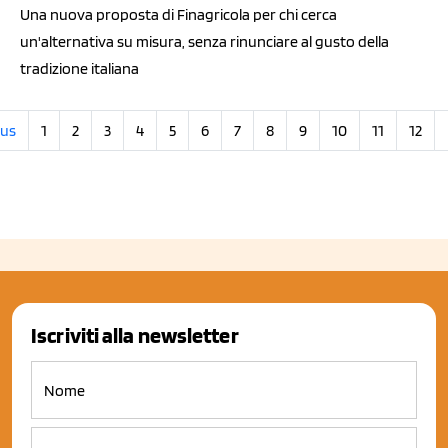
Una nuova proposta di Finagricola per chi cerca
un'alternativa su misura, senza rinunciare al gusto della
tradizione italiana
ous
1
2
3
4
5
6
7
8
9
10
11
12
Iscriviti alla newsletter