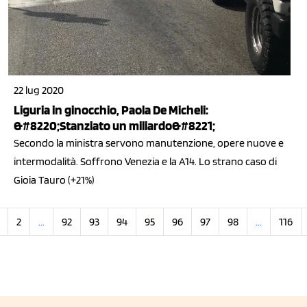
22 lug 2020
Liguria in ginocchio, Paola De Micheli:
&#8220;Stanziato un miliardo&#8221;
Secondo la ministra servono manutenzione, opere nuove e
intermodalità. Soffrono Venezia e la A14. Lo strano caso di
Gioia Tauro (+21%)
2
...
92
93
94
95
96
97
98
...
116