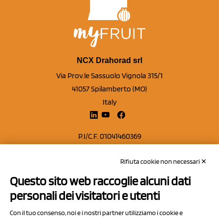
NCX Drahorad srl
Via Prov.le Sassuolo Vignola 315/1
41057 Spilamberto (MO)
Italy
P.I/C.F. 01041460369
REA: MO 208553
Rifiuta cookie non necessari ✕
Capitale sociale Euro 50.000,00 i.v.
Questo sito web raccoglie alcuni dati
Contatti
personali dei visitatori e utenti
Sitemap
Con il tuo consenso, noi e i nostri partner utilizziamo i cookie e
Privacy Policy