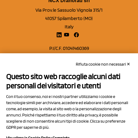
NCX Drahorad srl
Via Prov.le Sassuolo Vignola 315/1
41057 Spilamberto (MO)
Italy
P.I/C.F. 01041460369
REA: MO 208553
Rifiuta cookie non necessari ✕
Capitale sociale Euro 50.000,00 i.v.
Questo sito web raccoglie alcuni dati
Contatti
personali dei visitatori e utenti
Sitemap
Con il tuo consenso, noi e i nostri partner utilizziamo i cookie e
Privacy Policy
tecnologie simili per archiviare, accedere ed elaborare i dati personali
Cookie Policy
come, ad esempio, la visita al sito web o la personalizzazione degli
annunci. Poiché rispettiamo il tuo diritto alla privacy, è possibile
Chi Siamo
scegliere di non consentire alcuni tipi di cookie. Clicca su preferenze
GDPR per saperne di più.