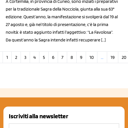
A Cortemilia, in provincia di Cuneo, sono iniziati i preparativi
per la tradizionale Sagra della Nocciola, giunta alla sua 63°
edizione. Quest’anno, la manifestazione si svolgerà dal 19 al
27 agosto e, già nel titolo di presentazione, c’è la prima
novità: è stato aggiunto infatti l’aggettivo: “La Favolosa”.
Da quest’anno la Sagra intende infatti recuperare […]
1
2
3
4
5
6
7
8
9
10
...
19
20
Iscriviti alla newsletter