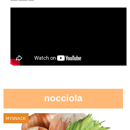
nocciola
MYSNACK