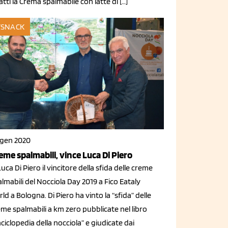
atti la Crema spalmabile con latte di […]
SNACK
 gen 2020
eme spalmabili, vince Luca Di Piero
Luca Di Piero il vincitore della sfida delle creme
lmabili del Nocciola Day 2019 a Fico Eataly
ld a Bologna. Di Piero ha vinto la “sfida” delle
me spalmabili a km zero pubblicate nel libro
ciclopedia della nocciola” e giudicate dai