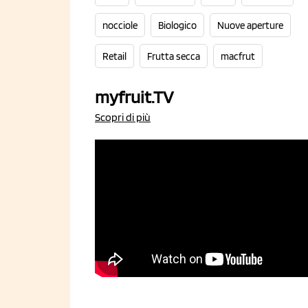
nocciole
Biologico
Nuove aperture
Retail
Frutta secca
macfrut
myfruit.TV
Scopri di più