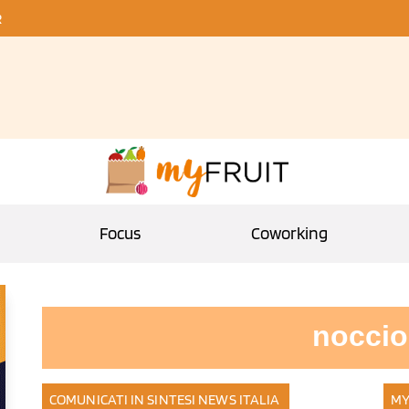
R
Focus
Coworking
noccio
COMUNICATI IN SINTESI
NEWS ITALIA
MY