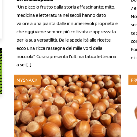
“Un piccolo frutto dalla storia affascinante: mito,
7 
medicina e letteratura nei secoli hanno dato
Noc
valore a una pianta dalle innumerevoli proprietà e
se
che oggi viene sempre più coltivata e apprezzata
cap
per la sua versatilità. Dalle specialità alle ricette,
con
ecco una ricca rassegna dei mille volti della
Fo
nocciola”. Così si presenta l’ultima fatica letteraria
di 
a sei […]
MYSNACK
FR