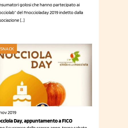
nsumatori golosi che hanno partecipato ai
cciolab” del #noccioladay 2019 indetto dalla
ociazione […]
SNACK
 nov 2019
cciola Day, appuntamento a FICO
po il successo dello scorso anno, torna sabato