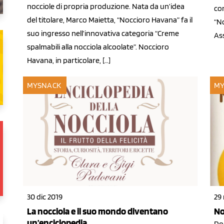
nocciole di propria produzione. Nata da un’idea
co
del titolare, Marco Maietta, “Noccioro Havana” fa il
“No
suo ingresso nell’innovativa categoria “Creme
Ass
spalmabili alla nocciola alcoolate”. Noccioro
Havana, in particolare, […]
MYSNACK
MY
30 dic 2019
29
La nocciola e il suo mondo diventano
No
un’enciclopedia
Do