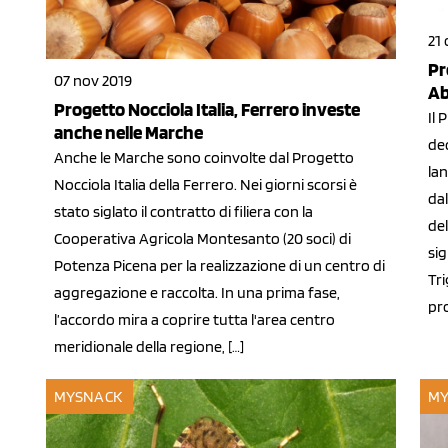
21 
Pr
07 nov 2019
Ab
Progetto Nocciola Italia, Ferrero investe
Il
anche nelle Marche
de
Anche le Marche sono coinvolte dal Progetto
lan
Nocciola Italia della Ferrero. Nei giorni scorsi è
da
stato siglato il contratto di filiera con la
del
Cooperativa Agricola Montesanto (20 soci) di
si
Potenza Picena per la realizzazione di un centro di
Tri
aggregazione e raccolta. In una prima fase,
pro
l’accordo mira a coprire tutta l'area centro
meridionale della regione, […]
MYSNACK
MY