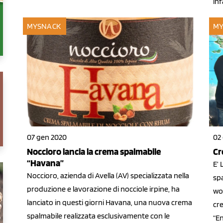
inf
MYSNACK
MY
07 gen 2020
02
Noccioro lancia la crema spalmabile
Cr
“Havana”
E’ 
Noccioro, azienda di Avella (AV) specializzata nella
spa
produzione e lavorazione di nocciole irpine, ha
wor
lanciato in questi giorni Havana, una nuova crema
cre
spalmabile realizzata esclusivamente con le
“En