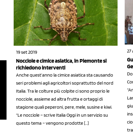
27
19 set 2019
Gu
Nocciole e cimice asiatica, in Piemonte si
Ge
richiedono interventi
Do
Anche quest’anno la cimice asiatica sta causando
Co
seri problemi agli agricoltori soprattutto del nord
“Am
Italia. Tra le colture più colpite ci sono proprio le
La
nocciole, assieme ad altra frutta e ortaggi di
gi
stagione quali peperoni, pere, mele, susine e kiwi.
in
“Le nocciole – scrive Italia Oggi in un servizio su
cio
questo tema – vengono prodotte […]
tra