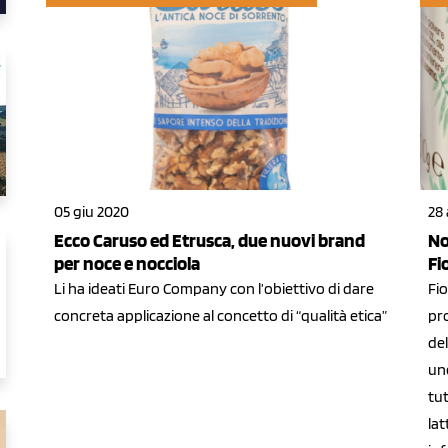
05 giu 2020
28
Ecco Caruso ed Etrusca, due nuovi brand
No
per noce e nocciola
Fi
Li ha ideati Euro Company con l’obiettivo di dare
Fio
concreta applicazione al concetto di “qualità etica”
pro
del
uno
tut
lat