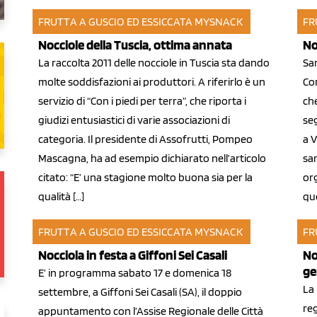
FRUTTA A GUSCIO ED ESSICCATA
MYSNACK
FR
23 set 2011
16 
Nocciole della Tuscia, ottima annata
No
La raccolta 2011 delle nocciole in Tuscia sta dando
Sar
molte soddisfazioni ai produttori. A riferirlo è un
Con
servizio di “Con i piedi per terra”, che riporta i
che
giudizi entusiastici di varie associazioni di
seg
categoria. Il presidente di Assofrutti, Pompeo
a V
Mascagna, ha ad esempio dichiarato nell’articolo
sa
citato: “E’ una stagione molto buona sia per la
org
qualità […]
qu
FRUTTA A GUSCIO ED ESSICCATA
MYSNACK
FR
06 set 2011
04 
Nocciola in festa a Giffoni Sei Casali
No
ge
E’ in programma sabato 17 e domenica 18
La
settembre, a Giffoni Sei Casali (SA), il doppio
re
appuntamento con l’Assise Regionale delle Città