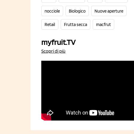
nocciole
Biologico
Nuove aperture
Retail
Frutta secca
macfrut
myfruit.TV
Scopri di più