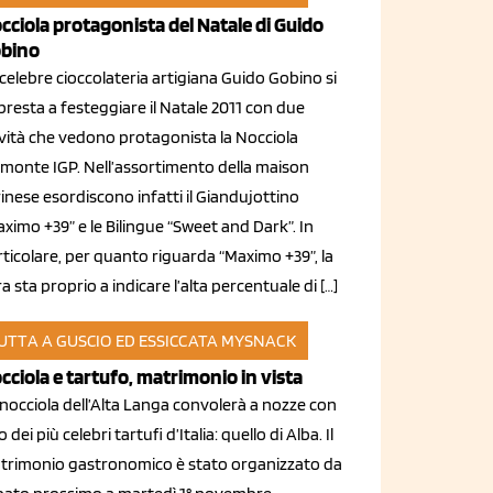
cciola protagonista del Natale di Guido
bino
celebre cioccolateria artigiana Guido Gobino si
resta a festeggiare il Natale 2011 con due
vità che vedono protagonista la Nocciola
emonte IGP. Nell’assortimento della maison
inese esordiscono infatti il Giandujottino
ximo +39” e le Bilingue “Sweet and Dark”. In
ticolare, per quanto riguarda “Maximo +39”, la
ra sta proprio a indicare l’alta percentuale di […]
UTTA A GUSCIO ED ESSICCATA
MYSNACK
ott 2011
cciola e tartufo, matrimonio in vista
nocciola dell’Alta Langa convolerà a nozze con
 dei più celebri tartufi d’Italia: quello di Alba. Il
trimonio gastronomico è stato organizzato da