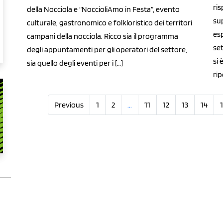
ri
della Nocciola e “NoccioliAmo in Festa”, evento
sup
culturale, gastronomico e folkloristico dei territori
esp
campani della nocciola. Ricco sia il programma
set
degli appuntamenti per gli operatori del settore,
si 
sia quello degli eventi per i […]
rip
Previous
1
2
...
11
12
13
14
1