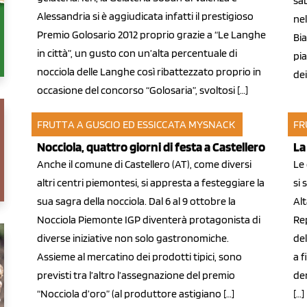
sa
Alessandria si è aggiudicata infatti il prestigioso
nel
Premio Golosario 2012 proprio grazie a “Le Langhe
Bia
in città”, un gusto con un’alta percentuale di
pia
nocciola delle Langhe così ribattezzato proprio in
dei
occasione del concorso “Golosaria”, svoltosi […]
FRUTTA A GUSCIO ED ESSICCATA
MYSNACK
FR
27 set 2011
26 
Nocciola, quattro giorni di festa a Castellero
La
Anche il comune di Castellero (AT), come diversi
Le 
altri centri piemontesi, si appresta a festeggiare la
si 
sua sagra della nocciola. Dal 6 al 9 ottobre la
Al
Nocciola Piemonte IGP diventerà protagonista di
Re
diverse iniziative non solo gastronomiche.
del
Assieme al mercatino dei prodotti tipici, sono
a f
previsti tra l’altro l’assegnazione del premio
den
“Nocciola d’oro” (al produttore astigiano […]
[…]