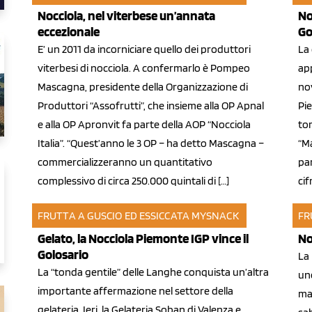
Nocciola, nel viterbese un’annata
No
eccezionale
Go
E’ un 2011 da incorniciare quello dei produttori
La 
viterbesi di nocciola. A confermarlo è Pompeo
app
Mascagna, presidente della Organizzazione di
no
Produttori “Assofrutti”, che insieme alla OP Apnal
Pi
e alla OP Apronvit fa parte della AOP “Nocciola
tor
Italia”. “Quest’anno le 3 OP – ha detto Mascagna –
“Ma
commercializzeranno un quantitativo
par
complessivo di circa 250.000 quintali di […]
cif
FRUTTA A GUSCIO ED ESSICCATA
MYSNACK
FR
07 nov 2011
27 
Gelato, la Nocciola Piemonte IGP vince il
No
Golosario
La 
La “tonda gentile” delle Langhe conquista un’altra
uno
importante affermazione nel settore della
ma
gelateria. Ieri, la Gelateria Soban di Valenza e