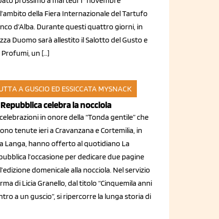
bato prossimo a martedì 1° novembre
l’ambito della Fiera Internazionale del Tartufo
nco d’Alba. Durante questi quattro giorni, in
zza Duomo sarà allestito il Salotto del Gusto e
 Profumi, un […]
UTTA A GUSCIO ED ESSICCATA
MYSNACK
set 2011
 Repubblica celebra la nocciola
celebrazioni in onore della “Tonda gentile” che
sono tenute ieri a Cravanzana e Cortemilia, in
ta Langa, hanno offerto al quotidiano La
pubblica l’occasione per dedicare due pagine
l’edizione domenicale alla nocciola. Nel servizio
irma di Licia Granello, dal titolo “Cinquemila anni
tro a un guscio”, si ripercorre la lunga storia di