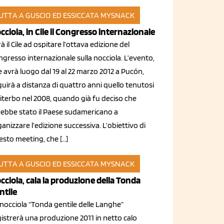
UTTA A GUSCIO ED ESSICCATA
MYSNACK
set 2011
cciola, in Cile il Congresso internazionale
à il Cile ad ospitare l’ottava edizione del
gresso internazionale sulla nocciola. L’evento,
 avrà luogo dal 19 al 22 marzo 2012 a Pucón,
uirà a distanza di quattro anni quello tenutosi
iterbo nel 2008, quando già fu deciso che
rebbe stato il Paese sudamericano a
anizzare l’edizione successiva. L’obiettivo di
esto meeting, che […]
UTTA A GUSCIO ED ESSICCATA
MYSNACK
set 2011
cciola, cala la produzione della Tonda
ntile
 nocciola “Tonda gentile delle Langhe”
gistrerà una produzione 2011 in netto calo