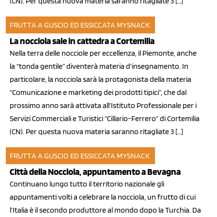
(CN). Per questa nuova materia saranno ritagliate 3 […]
FRUTTA A GUSCIO ED ESSICCATA
MYSNACK
18 nov 2013
La nocciola sale in cattedra a Cortemilia
Nella terra delle nocciole per eccellenza, il Piemonte, anche
la “tonda gentile” diventerà materia d’insegnamento. In
particolare, la nocciola sarà la protagonista della materia
“Comunicazione e marketing dei prodotti tipici”, che dal
prossimo anno sarà attivata all’Istituto Professionale per i
Servizi Commerciali e Turistici “Cillario-Ferrero” di Cortemilia
(CN). Per questa nuova materia saranno ritagliate 3 […]
FRUTTA A GUSCIO ED ESSICCATA
MYSNACK
23 ott 2013
Città della Nocciola, appuntamento a Bevagna
Continuano lungo tutto il territorio nazionale gli
appuntamenti volti a celebrare la nocciola, un frutto di cui
l’Italia è il secondo produttore al mondo dopo la Turchia. Da