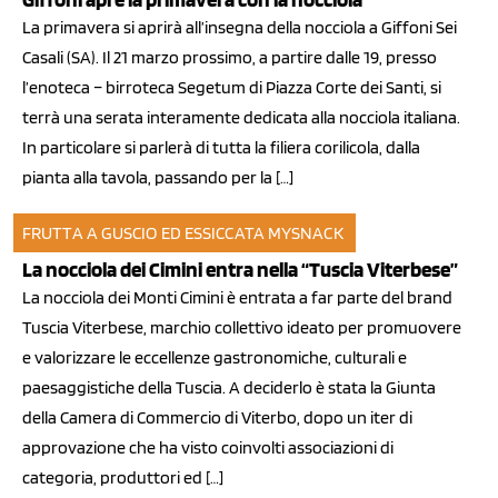
La primavera si aprirà all’insegna della nocciola a Giffoni Sei
Casali (SA). Il 21 marzo prossimo, a partire dalle 19, presso
l’enoteca – birroteca Segetum di Piazza Corte dei Santi, si
terrà una serata interamente dedicata alla nocciola italiana.
In particolare si parlerà di tutta la filiera corilicola, dalla
pianta alla tavola, passando per la […]
FRUTTA A GUSCIO ED ESSICCATA
MYSNACK
20 feb 2013
La nocciola dei Cimini entra nella “Tuscia Viterbese”
La nocciola dei Monti Cimini è entrata a far parte del brand
Tuscia Viterbese, marchio collettivo ideato per promuovere
e valorizzare le eccellenze gastronomiche, culturali e
paesaggistiche della Tuscia. A deciderlo è stata la Giunta
della Camera di Commercio di Viterbo, dopo un iter di
approvazione che ha visto coinvolti associazioni di
categoria, produttori ed […]