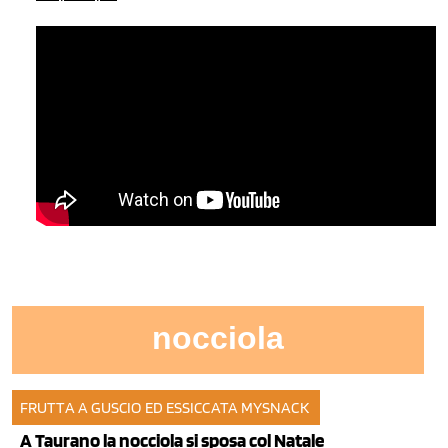
nocciola
FRUTTA A GUSCIO ED ESSICCATA
MYSNACK
29 nov 2013
A Taurano la nocciola si sposa col Natale