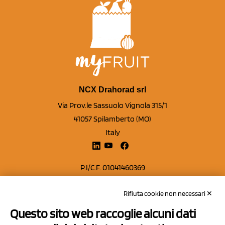
NCX Drahorad srl
Via Prov.le Sassuolo Vignola 315/1
41057 Spilamberto (MO)
Italy
P.I/C.F. 01041460369
REA: MO 208553
Rifiuta cookie non necessari ✕
Capitale sociale Euro 50.000,00 i.v.
Questo sito web raccoglie alcuni dati
Contatti