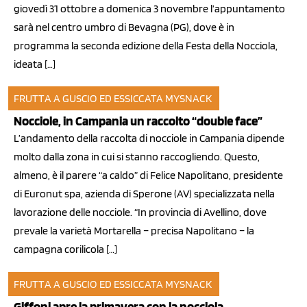
giovedì 31 ottobre a domenica 3 novembre l’appuntamento
sarà nel centro umbro di Bevagna (PG), dove è in
programma la seconda edizione della Festa della Nocciola,
ideata […]
FRUTTA A GUSCIO ED ESSICCATA
MYSNACK
20 set 2013
Nocciole, in Campania un raccolto “double face”
L’andamento della raccolta di nocciole in Campania dipende
molto dalla zona in cui si stanno raccogliendo. Questo,
almeno, è il parere “a caldo” di Felice Napolitano, presidente
di Euronut spa, azienda di Sperone (AV) specializzata nella
lavorazione delle nocciole. “In provincia di Avellino, dove
prevale la varietà Mortarella – precisa Napolitano – la
campagna corilicola […]
FRUTTA A GUSCIO ED ESSICCATA
MYSNACK
15 mar 2013
Giffoni apre la primavera con la nocciola