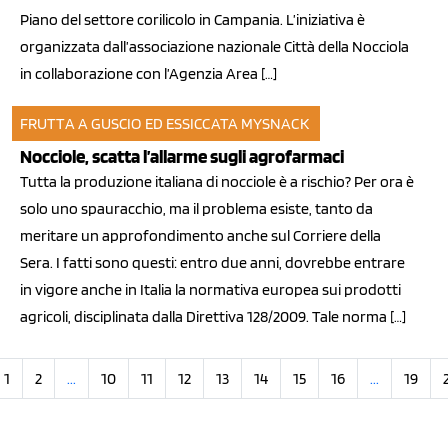
Piano del settore corilicolo in Campania. L’iniziativa è
organizzata dall’associazione nazionale Città della Nocciola
in collaborazione con l’Agenzia Area […]
FRUTTA A GUSCIO ED ESSICCATA
MYSNACK
14 dic 2012
Nocciole, scatta l’allarme sugli agrofarmaci
Tutta la produzione italiana di nocciole è a rischio? Per ora è
solo uno spauracchio, ma il problema esiste, tanto da
meritare un approfondimento anche sul Corriere della
Sera. I fatti sono questi: entro due anni, dovrebbe entrare
in vigore anche in Italia la normativa europea sui prodotti
agricoli, disciplinata dalla Direttiva 128/2009. Tale norma […]
1
2
...
10
11
12
13
14
15
16
...
19