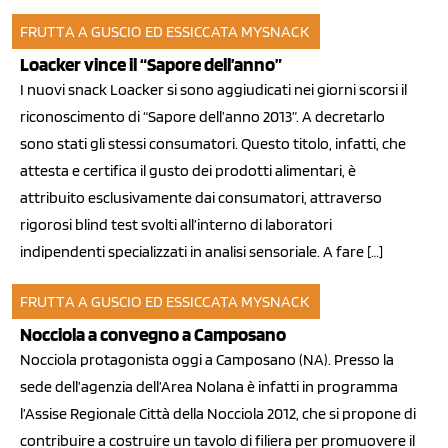
FRUTTA A GUSCIO ED ESSICCATA
MYSNACK
15 feb 2013
Loacker vince il “Sapore dell’anno”
I nuovi snack Loacker si sono aggiudicati nei giorni scorsi il
riconoscimento di “Sapore dell’anno 2013”. A decretarlo
sono stati gli stessi consumatori. Questo titolo, infatti, che
attesta e certifica il gusto dei prodotti alimentari, è
attribuito esclusivamente dai consumatori, attraverso
rigorosi blind test svolti all’interno di laboratori
indipendenti specializzati in analisi sensoriale. A fare […]
FRUTTA A GUSCIO ED ESSICCATA
MYSNACK
17 dic 2012
Nocciola a convegno a Camposano
Nocciola protagonista oggi a Camposano (NA). Presso la
sede dell’agenzia dell’Area Nolana è infatti in programma
l’Assise Regionale Città della Nocciola 2012, che si propone di
contribuire a costruire un tavolo di filiera per promuovere il