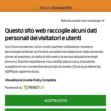
P.I/C.F. 01041460369
REA: MO 208553
Rifiuta cookie non necessari ✕
Capitale sociale Euro 50.000,00 i.v.
Questo sito web raccoglie alcuni dati
Contatti
personali dei visitatori e utenti
Sitemap
Con il tuo consenso, noi e i nostri partner utilizziamo i cookie e
Privacy Policy
tecnologie simili per archiviare, accedere ed elaborare i dati personali
Cookie Policy
come, ad esempio, la visita al sito web o la personalizzazione degli
annunci. Poiché rispettiamo il tuo diritto alla privacy, è possibile
Chi Siamo
scegliere di non consentire alcuni tipi di cookie. Clicca su preferenze
GDPR per saperne di più.
Visualizza la Cookie Policy Completa
Powered by
2023 NCX Drahorad srl - All rights reserved
ACCETTA TUTTO
myfruit.it è parte del network di
NCX DRAHORAD