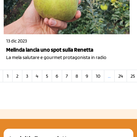
13 dic 2023
Melinda lancia uno spot sulla Renetta
La mela salutare e gourmet protagonista in radio
1
2
3
4
5
6
7
8
9
10
...
24
25