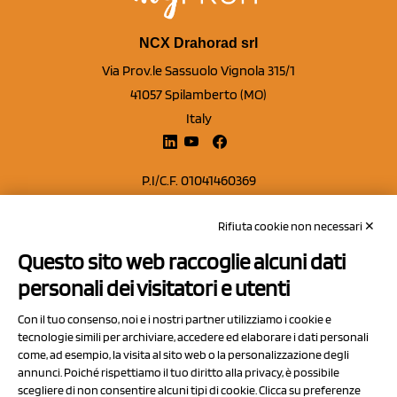
NCX Drahorad srl
Via Prov.le Sassuolo Vignola 315/1
41057 Spilamberto (MO)
Italy
P.I/C.F. 01041460369
REA: MO 208553
Rifiuta cookie non necessari ✕
Capitale sociale Euro 50.000,00 i.v.
Questo sito web raccoglie alcuni dati
Contatti
personali dei visitatori e utenti
Sitemap
Con il tuo consenso, noi e i nostri partner utilizziamo i cookie e
Privacy Policy
tecnologie simili per archiviare, accedere ed elaborare i dati personali
Cookie Policy
come, ad esempio, la visita al sito web o la personalizzazione degli
annunci. Poiché rispettiamo il tuo diritto alla privacy, è possibile
Chi Siamo
scegliere di non consentire alcuni tipi di cookie. Clicca su preferenze