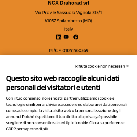
NCX Drahorad srl
Via Prov.le Sassuolo Vignola 315/1
41057 Spilamberto (MO)
Italy
P.I/C.F. 01041460369
REA: MO 208553
Rifiuta cookie non necessari ✕
Capitale sociale Euro 50.000,00 i.v.
Questo sito web raccoglie alcuni dati
Contatti
personali dei visitatori e utenti
Sitemap
Con il tuo consenso, noi e i nostri partner utilizziamo i cookie e
Privacy Policy
tecnologie simili per archiviare, accedere ed elaborare i dati personali
Cookie Policy
come, ad esempio, la visita al sito web o la personalizzazione degli
annunci. Poiché rispettiamo il tuo diritto alla privacy, è possibile
Chi Siamo
scegliere di non consentire alcuni tipi di cookie. Clicca su preferenze
GDPR per saperne di più.