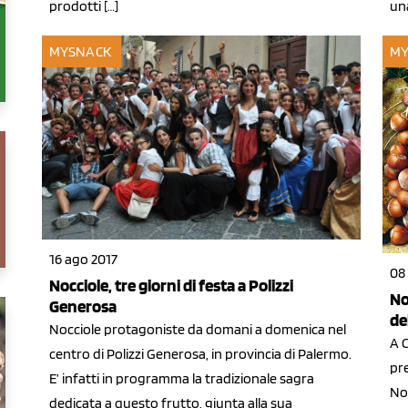
prodotti […]
una
MYSNACK
MY
16 ago 2017
08
Nocciole, tre giorni di festa a Polizzi
No
Generosa
de
Nocciole protagoniste da domani a domenica nel
A C
centro di Polizzi Generosa, in provincia di Palermo.
pre
E’ infatti in programma la tradizionale sagra
Noc
dedicata a questo frutto, giunta alla sua