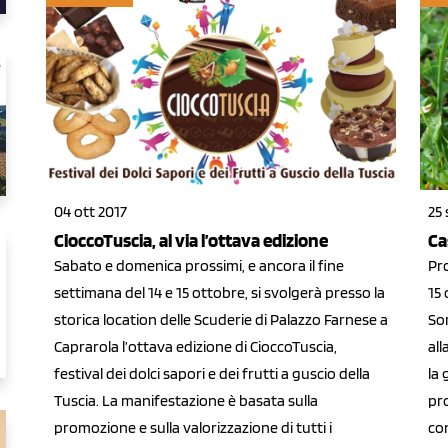
04 ott 2017
25 
CioccoTuscia, al via l’ottava edizione
Ca
Sabato e domenica prossimi, e ancora il fine
Pro
settimana del 14 e 15 ottobre, si svolgerà presso la
15 
storica location delle Scuderie di Palazzo Farnese a
Sor
Caprarola l’ottava edizione di CioccoTuscia,
all
festival dei dolci sapori e dei frutti a guscio della
la 
Tuscia. La manifestazione è basata sulla
pr
promozione e sulla valorizzazione di tutti i
co