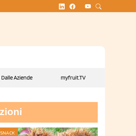
Dalle Aziende
myfruit.TV
zioni
SNACK