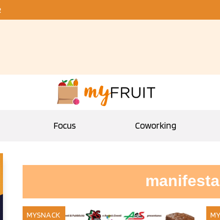
R
Focus
Coworking
manifesta
MYSNACK
MY