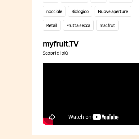
nocciole
Biologico
Nuove aperture
Retail
Frutta secca
macfrut
myfruit.TV
Scopri di più