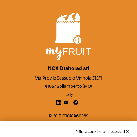
NCX Drahorad srl
Via Prov.le Sassuolo Vignola 315/1
41057 Spilamberto (MO)
Italy
P.I/C.F. 01041460369
REA: MO 208553
Rifiuta cookie non necessari ✕
Capitale sociale Euro 50.000,00 i.v.