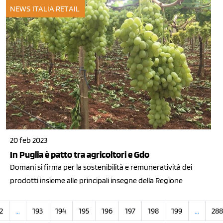
NEWS ITALIA
RETAIL
20 feb 2023
In Puglia è patto tra agricoltori e Gdo
Domani si firma per la sostenibilità e remuneratività dei
prodotti insieme alle principali insegne della Regione
2
...
193
194
195
196
197
198
199
...
288