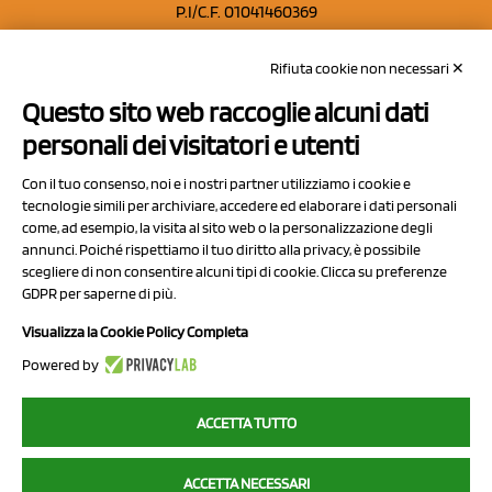
P.I/C.F. 01041460369
REA: MO 208553
Rifiuta cookie non necessari ✕
Capitale sociale Euro 50.000,00 i.v.
Questo sito web raccoglie alcuni dati
Contatti
personali dei visitatori e utenti
Sitemap
Con il tuo consenso, noi e i nostri partner utilizziamo i cookie e
Privacy Policy
tecnologie simili per archiviare, accedere ed elaborare i dati personali
Cookie Policy
come, ad esempio, la visita al sito web o la personalizzazione degli
annunci. Poiché rispettiamo il tuo diritto alla privacy, è possibile
Chi Siamo
scegliere di non consentire alcuni tipi di cookie. Clicca su preferenze
GDPR per saperne di più.
Visualizza la Cookie Policy Completa
Powered by
2023 NCX Drahorad srl - All rights reserved
ACCETTA TUTTO
myfruit.it è parte del network di
NCX DRAHORAD
ACCETTA NECESSARI