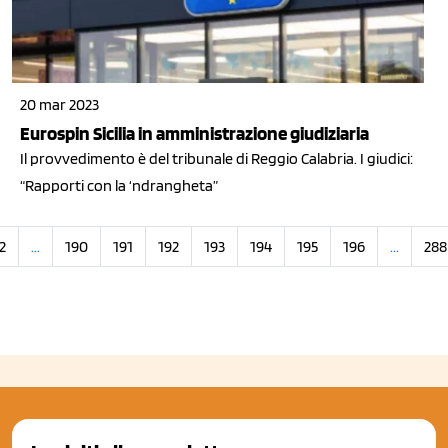
20 mar 2023
Eurospin Sicilia in amministrazione giudiziaria
Il provvedimento è del tribunale di Reggio Calabria. I giudici:
“Rapporti con la ‘ndrangheta”
2
...
190
191
192
193
194
195
196
...
288