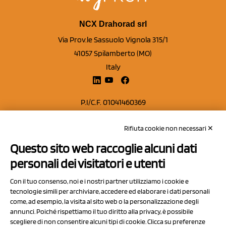
NCX Drahorad srl
Via Prov.le Sassuolo Vignola 315/1
41057 Spilamberto (MO)
Italy
P.I/C.F. 01041460369
REA: MO 208553
Rifiuta cookie non necessari ✕
Capitale sociale Euro 50.000,00 i.v.
Questo sito web raccoglie alcuni dati
Contatti
personali dei visitatori e utenti
Sitemap
Con il tuo consenso, noi e i nostri partner utilizziamo i cookie e
Privacy Policy
tecnologie simili per archiviare, accedere ed elaborare i dati personali
Cookie Policy
come, ad esempio, la visita al sito web o la personalizzazione degli
annunci. Poiché rispettiamo il tuo diritto alla privacy, è possibile
Chi Siamo
scegliere di non consentire alcuni tipi di cookie. Clicca su preferenze