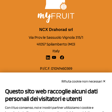
NCX Drahorad srl
Via Prov.le Sassuolo Vignola 315/1
41057 Spilamberto (MO)
Italy
P.I/C.F. 01041460369
REA: MO 208553
Rifiuta cookie non necessari ✕
Capitale sociale Euro 50.000,00 i.v.
Questo sito web raccoglie alcuni dati
Contatti
personali dei visitatori e utenti
Sitemap
Con il tuo consenso, noi e i nostri partner utilizziamo i cookie e
Privacy Policy