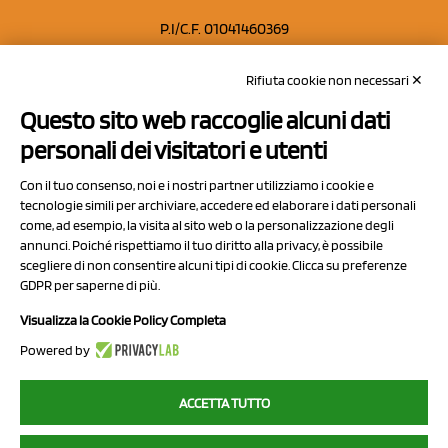
P.I/C.F. 01041460369
REA: MO 208553
Rifiuta cookie non necessari ✕
Capitale sociale Euro 50.000,00 i.v.
Questo sito web raccoglie alcuni dati
Contatti
personali dei visitatori e utenti
Sitemap
Con il tuo consenso, noi e i nostri partner utilizziamo i cookie e
Privacy Policy
tecnologie simili per archiviare, accedere ed elaborare i dati personali
Cookie Policy
come, ad esempio, la visita al sito web o la personalizzazione degli
annunci. Poiché rispettiamo il tuo diritto alla privacy, è possibile
Chi Siamo
scegliere di non consentire alcuni tipi di cookie. Clicca su preferenze
GDPR per saperne di più.
Visualizza la Cookie Policy Completa
Powered by
2023 NCX Drahorad srl - All rights reserved
ACCETTA TUTTO
myfruit.it è parte del network di
NCX DRAHORAD