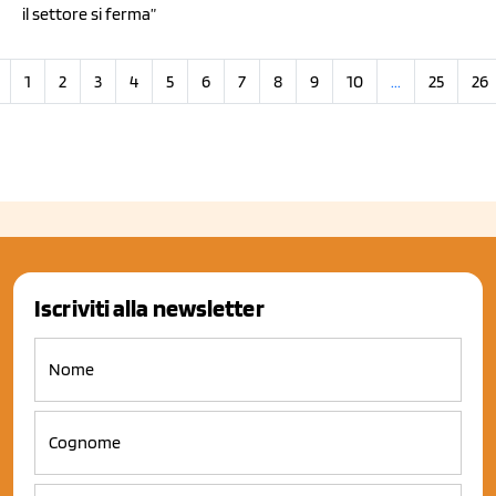
il settore si ferma”
1
2
3
4
5
6
7
8
9
10
...
25
26
Iscriviti alla newsletter