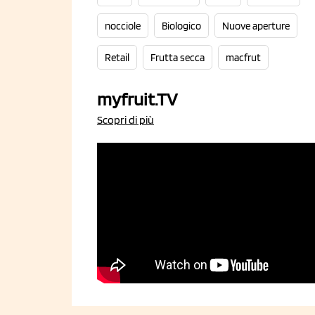
nocciole
Biologico
Nuove aperture
Retail
Frutta secca
macfrut
myfruit.TV
Scopri di più