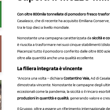
Con oltre 800mila tonnellate di pomodoro fresco trasfo
Casalasco, che di recente ha acquisito Emiliana Conserve,
tra le top dieci a livello mondiale.
Nonostante una campagna caratterizzata da
siccità e cos
è riuscita a trasformare nei suoi cinque stabilimenti (dis
Piacenza) tutto il pomodoro conferito dalle oltre 800 az
oltre alla quantità anche una qualità eccellente.
La filiera integrata è vincente
“Ancora una volta – dichiara
Costantino Vaia,
Ad di Casalas
dimostrata vincente. Nonostante le campagne degli ultimi
eccezionali come la pandemia, la siccità o il rincaro esorbi
produzioni in quantità e qualità
, generando valore e cresc
Il Gruppo, oltre a essere un riferimento internazionale d