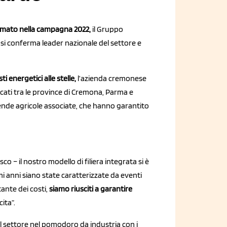
rmato nella campagna 2022,
il Gruppo
 si conferma leader nazionale del settore e
ti energetici alle stelle,
l’azienda cremonese
locati tra le province di Cremona, Parma e
iende agricole associate, che hanno garantito
co – il nostro modello di filiera integrata si è
 anni siano state caratterizzate da eventi
tante dei costi,
siamo riusciti a garantire
ita”.
el settore nel pomodoro da industria con i