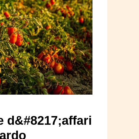
e d&#8217;affari
iardo