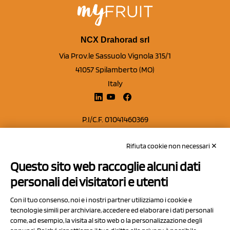
NCX Drahorad srl
Via Prov.le Sassuolo Vignola 315/1
41057 Spilamberto (MO)
Italy
P.I/C.F. 01041460369
REA: MO 208553
Rifiuta cookie non necessari ✕
Capitale sociale Euro 50.000,00 i.v.
Questo sito web raccoglie alcuni dati
Contatti
personali dei visitatori e utenti
Sitemap
Con il tuo consenso, noi e i nostri partner utilizziamo i cookie e
Privacy Policy
tecnologie simili per archiviare, accedere ed elaborare i dati personali
Cookie Policy
come, ad esempio, la visita al sito web o la personalizzazione degli